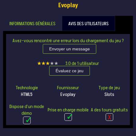
Evoplay
INFORMATIONS GÉNÉRALES
AVIS DES UTILISATEURS
Avez-vous rencontré une erreur lors du chargement du jeu ?
Envoyer un message
★★★★★
★★★★★
3.0
de
1
utilisateur
Évaluez ce jeu
Technologie
Fournisseur
Type de jeu
HTML5
Evoplay
Slots
Dispose d’un mode
Prise en charge mobile
A des tours gratuits
démo