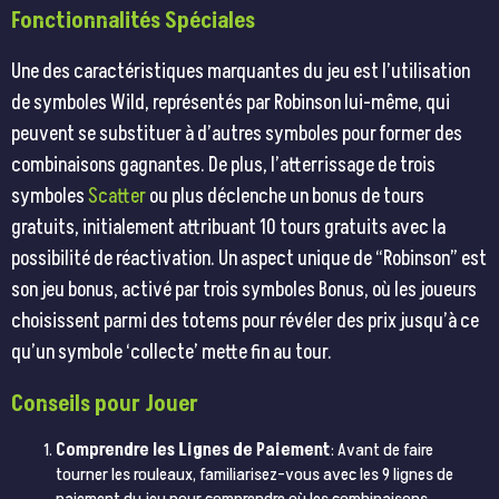
Fonctionnalités Spéciales
Une des caractéristiques marquantes du jeu est l’utilisation
de symboles Wild, représentés par Robinson lui-même, qui
peuvent se substituer à d’autres symboles pour former des
combinaisons gagnantes. De plus, l’atterrissage de trois
symboles
Scatter
ou plus déclenche un bonus de tours
gratuits, initialement attribuant 10 tours gratuits avec la
possibilité de réactivation. Un aspect unique de “Robinson” est
son jeu bonus, activé par trois symboles Bonus, où les joueurs
choisissent parmi des totems pour révéler des prix jusqu’à ce
qu’un symbole ‘collecte’ mette fin au tour​​​​.
Conseils pour Jouer
Comprendre les Lignes de Paiement
: Avant de faire
tourner les rouleaux, familiarisez-vous avec les 9 lignes de