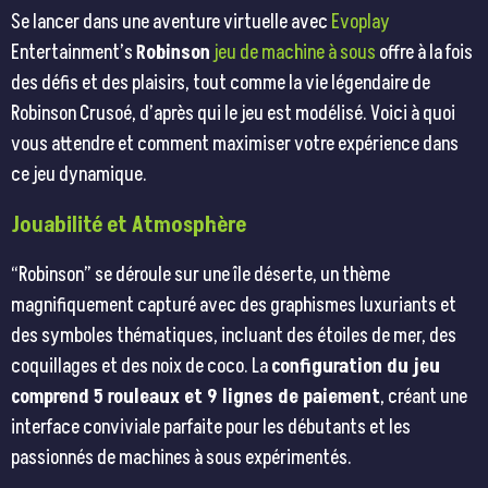
Se lancer dans une aventure virtuelle avec
Evoplay
Entertainment’s
Robinson
jeu de machine à sous
offre à la fois
des défis et des plaisirs, tout comme la vie légendaire de
Robinson Crusoé, d’après qui le jeu est modélisé. Voici à quoi
vous attendre et comment maximiser votre expérience dans
ce jeu dynamique.
Jouabilité et Atmosphère
“Robinson” se déroule sur une île déserte, un thème
magnifiquement capturé avec des graphismes luxuriants et
des symboles thématiques, incluant des étoiles de mer, des
coquillages et des noix de coco. La
configuration du jeu
comprend 5 rouleaux et 9 lignes de paiement
, créant une
interface conviviale parfaite pour les débutants et les
passionnés de machines à sous expérimentés​​.