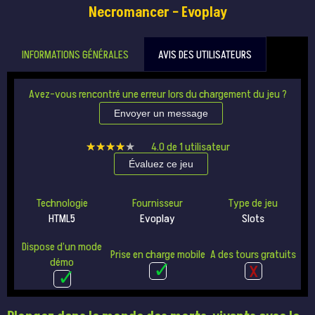
Necromancer – Evoplay
INFORMATIONS GÉNÉRALES
AVIS DES UTILISATEURS
Avez-vous rencontré une erreur lors du chargement du jeu ?
Envoyer un message
★★★★★
★★★★★
4.0
de
1
utilisateur
Évaluez ce jeu
Technologie
Fournisseur
Type de jeu
HTML5
Evoplay
Slots
Dispose d’un mode
Prise en charge mobile
A des tours gratuits
démo