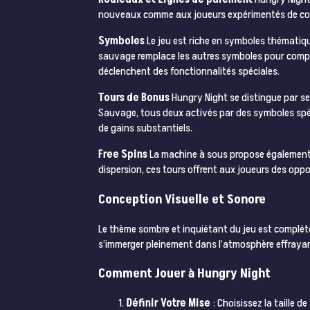
nouveaux comme aux joueurs expérimentés de co
Symboles
Le jeu est riche en symboles thématiqu
sauvage remplace les autres symboles pour compl
déclenchent des fonctionnalités spéciales.
Tours de Bonus
Hungry Night se distingue par se
Sauvage, tous deux activés par des symboles spéc
de gains substantiels.
Free Spins
La machine à sous propose également d
dispersion, ces tours offrent aux joueurs des opp
Conception Visuelle et Sonore
Le thème sombre et inquiétant du jeu est complét
s’immerger pleinement dans l’atmosphère effrayan
Comment Jouer à Hungry Night
Définir Votre Mise
: Choisissez la taille d