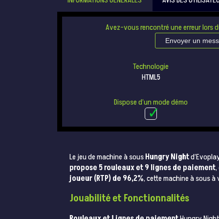
INFORMATIONS GÉNÉRALES
AVIS DES UTILISATE
Avez-vous rencontré une erreur lors 
Envoyer un mes
Technologie
HTML5
Dispose d’un mode démo
Le jeu de machine à sous
Hungry Night
d’Evoplay
propose 5 rouleaux et 9 lignes de paiement
,
joueur (RTP) de 96,2%
, cette machine à sous à 
Jouabilité et Fonctionnalités
Rouleaux et Lignes de paiement
Hungry Night 