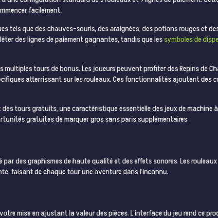
mmencer facilement.
es tels que des chauves-souris, des araignées, des potions rouges et de
éter des lignes de paiement gagnantes, tandis que les
symboles de dispe
s multiples tours de bonus. Les joueurs peuvent profiter des Repins de 
ifiques atterrissant sur les rouleaux. Ces fonctionnalités ajoutent des
es tours gratuits, une caractéristique essentielle des jeux de machine
ortunités gratuites de marquer gros sans paris supplémentaires.
é par des graphismes de haute qualité et des effets sonores. Les rouleau
te, faisant de chaque tour une aventure dans l’inconnu.
e votre mise en ajustant la valeur des pièces. L’interface du jeu rend ce pr