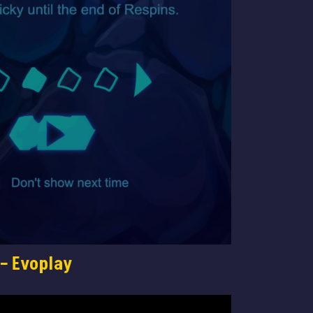
– Evoplay