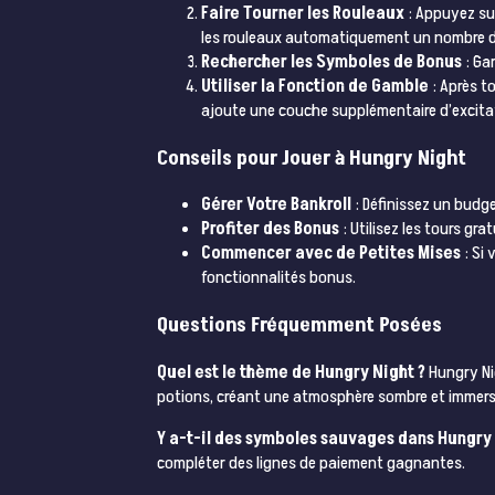
Faire Tourner les Rouleaux
: Appuyez sur
les rouleaux automatiquement un nombre déf
Rechercher les Symboles de Bonus
: Ga
Utiliser la Fonction de Gamble
: Après t
ajoute une couche supplémentaire d’excita
Conseils pour Jouer à Hungry Night
Gérer Votre Bankroll
: Définissez un budg
Profiter des Bonus
: Utilisez les tours g
Commencer avec de Petites Mises
: Si
fonctionnalités bonus.
Questions Fréquemment Posées
Quel est le thème de Hungry Night ?
Hungry Ni
potions, créant une atmosphère sombre et immers
Y a-t-il des symboles sauvages dans Hungry 
compléter des lignes de paiement gagnantes.