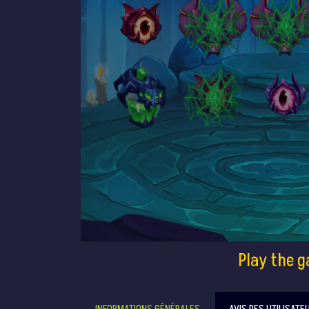
Play the g