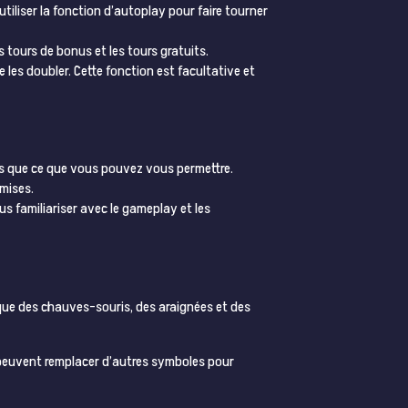
iliser la fonction d’autoplay pour faire tourner
 tours de bonus et les tours gratuits.
 les doubler. Cette fonction est facultative et
s que ce que vous pouvez vous permettre.
 mises.
s familiariser avec le gameplay et les
que des chauves-souris, des araignées et des
peuvent remplacer d’autres symboles pour