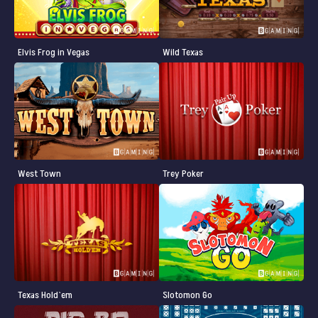
Elvis Frog in Vegas
Wild Texas
West Town
Trey Poker
Texas Hold`em
Slotomon Go