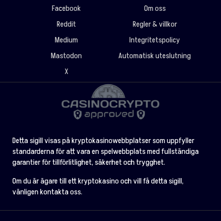
Facebook
Om oss
Reddit
Regler & villkor
Medium
Integritetspolicy
Mastodon
Automatisk uteslutning
X
Detta sigill visas på kryptokasinowebbplatser som uppfyller
standarderna för att vara en spelwebbplats med fullständiga
garantier för tillförlitlighet, säkerhet och trygghet.
Om du är ägare till ett kryptokasino och vill få detta sigill,
vänligen kontakta oss.