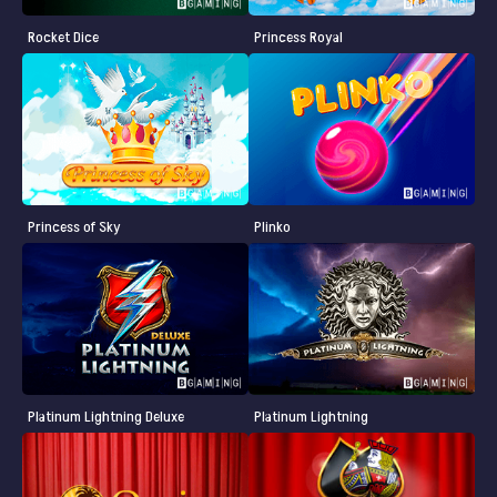
Rocket Dice
Princess Royal
Princess of Sky
Plinko
Platinum Lightning Deluxe
Platinum Lightning