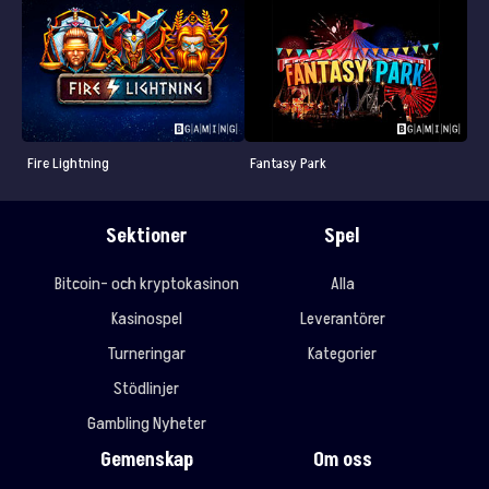
Fire Lightning
Fantasy Park
Sektioner
Spel
Bitcoin- och kryptokasinon
Alla
Kasinospel
Leverantörer
Turneringar
Kategorier
Stödlinjer
Gambling Nyheter
Gemenskap
Om oss