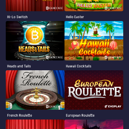
Hi-Lo Switch
Hello Easter
Heads and Tails
Hawaii Cocktails
French Roulette
European Roulette