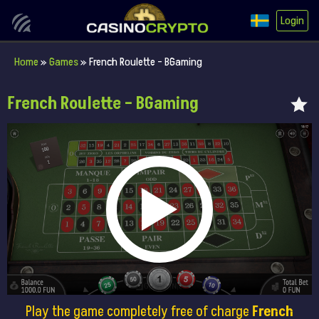
Login
Home
»
Games
»
French Roulette – BGaming
French Roulette – BGaming
Play the game completely free of charge
French