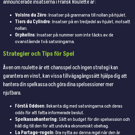
announcerade insatserna i Fransk Roulette är:
Voisins du Zéro
: Insatser på grannarna till nollan på hjulet.
Tiers du Cylindre
: Insatser på en tredjedel av hjulet, motsatt
nollan.
Orphelins
: Insatser på nummer som inte täcks av de
ovanstående två satsningarna.
Strategier och Tips för Spel
Även om roulette är ett chansspel och ingen strategi kan
garantera en vinst, kan vissa tillvägagångssätt hjälpa dig att
hantera din spelkassa och göra dina spelsessioner mer
njutbara.
Förstå Oddsen
: Bekanta dig med satsningarna och deras
odds för att fatta informerade beslut.
Spelkassahantering
: Sätt en budget för din spelsession och
håll dig till den för att undvika ekonomiskt obehag.
La Partage-regeln
: Dra nytta av denna regel när den är