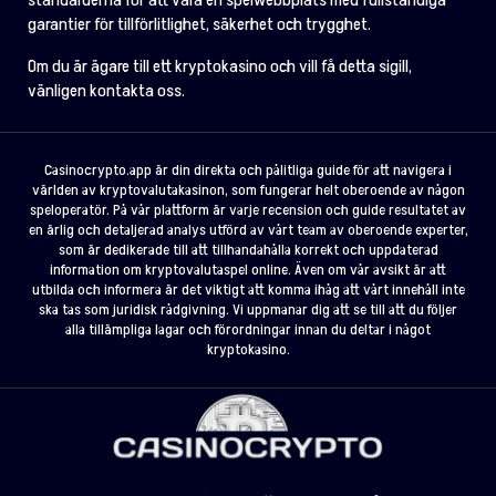
garantier för tillförlitlighet, säkerhet och trygghet.
Om du är ägare till ett kryptokasino och vill få detta sigill,
vänligen kontakta oss.
Casinocrypto.app är din direkta och pålitliga guide för att navigera i
världen av kryptovalutakasinon, som fungerar helt oberoende av någon
speloperatör. På vår plattform är varje recension och guide resultatet av
en ärlig och detaljerad analys utförd av vårt team av oberoende experter,
som är dedikerade till att tillhandahålla korrekt och uppdaterad
information om kryptovalutaspel online. Även om vår avsikt är att
utbilda och informera är det viktigt att komma ihåg att vårt innehåll inte
ska tas som juridisk rådgivning. Vi uppmanar dig att se till att du följer
alla tillämpliga lagar och förordningar innan du deltar i något
kryptokasino.