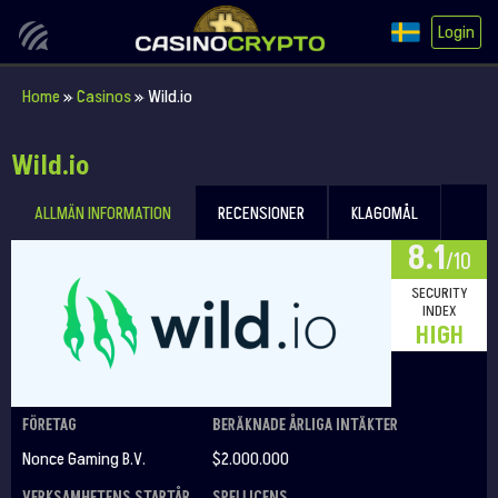
Login
Home
»
Casinos
»
Wild.io
Wild.io
ALLMÄN INFORMATION
RECENSIONER
KLAGOMÅL
8.1
/10
SECURITY
INDEX
HIGH
FÖRETAG
BERÄKNADE ÅRLIGA INTÄKTER
Nonce Gaming B.V.
$2.000.000
VERKSAMHETENS STARTÅR
SPELLICENS