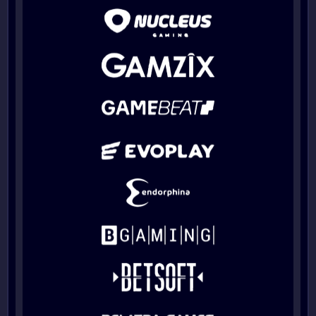
säkerställer att spelare har konstant tillgång till support om de stöter
på problem eller har frågor om plattformen.
Spelarfeedback
Även om feedbacken generellt sett är positiv framhåller spelarna
vissa oroande områden, särskilt gällande
höga omsättningskrav
som kan minska attraktiviteten hos bonusar
. Trots detta
rapporterar många spelare en tillfredsställande spelupplevelse och
prisar spelvariationen samt effektiviteten hos finansiella
transaktioner.