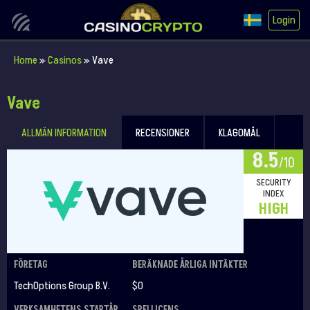
Login
Home
»
Casinos
»
Vave
Vave
ALLMÄN INFORMATION
RECENSIONER
KLAGOMÅL
8.5
/10
SECURITY
INDEX
HIGH
FÖRETAG
BERÄKNADE ÅRLIGA INTÄKTER
TechOptions Group B.V.
$0
VERKSAMHETENS STARTÅR
SPELLICENS