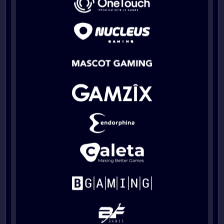
pålitlighet, användarvänliga gränssnitt och snabba utbetalningar.
Många recensioner framhäver professionaliteten hos kundsupporten
och rättvisan i spelen. Även om det finns sporadiska kritiker är den
övergripande konsensusen mycket positiv, med många användare
som rekommenderar det som ett toppval för onlinekrypto-spel.