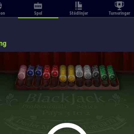
non
Spel
Stödlinjer
Turneringar
ing