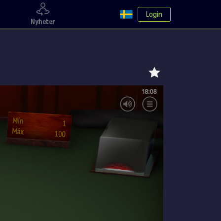
Login
Nyheter