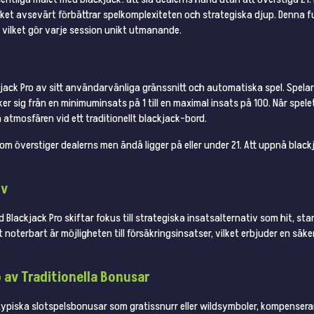
vilket avsevärt förbättrar spelkomplexiteten och strategiska djup. Denna 
vilket gör varje session unikt utmanande.
ack Pro av sitt användarvänliga gränssnitt och automatiska spel. Spelarn
er sig från en minimuminsats på 1 till en maximal insats på 100. När spelet
kna atmosfären vid ett traditionellt blackjack-bord.
 som överstiger dealerns men ändå ligger på eller under 21. Att uppnå blac
iv
 Blackjack Pro skiftar fokus till strategiska insatsalternativ som hit, sta
lt noterbart är möjligheten till försäkringsinsatser, vilket erbjuder en säk
 av Traditionella Bonusar
 typiska slotspelsbonusar som gratissnurr eller wildsymboler, kompense