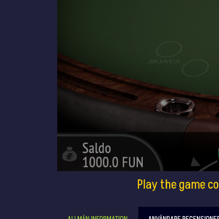
Play the game co