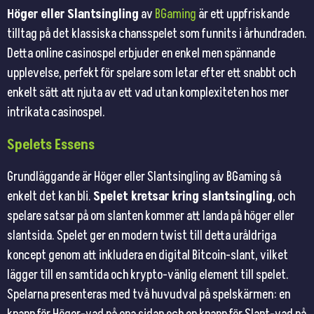
Höger eller Slantsingling
av
BGaming
är ett uppfriskande
tilltag på det klassiska chansspelet som funnits i århundraden.
Detta online casinospel erbjuder en enkel men spännande
upplevelse, perfekt för spelare som letar efter ett snabbt och
enkelt sätt att njuta av ett vad utan komplexiteten hos mer
intrikata casinospel.
Spelets Essens
Grundläggande är Höger eller Slantsingling av BGaming så
enkelt det kan bli.
Spelet kretsar kring slantsingling
, och
spelare satsar på om slanten kommer att landa på höger eller
slantsida. Spelet ger en modern twist till detta uråldriga
koncept genom att inkludera en digital Bitcoin-slant, vilket
lägger till en samtida och krypto-vänlig element till spelet.
Spelarna presenteras med två huvudval på spelskärmen: en