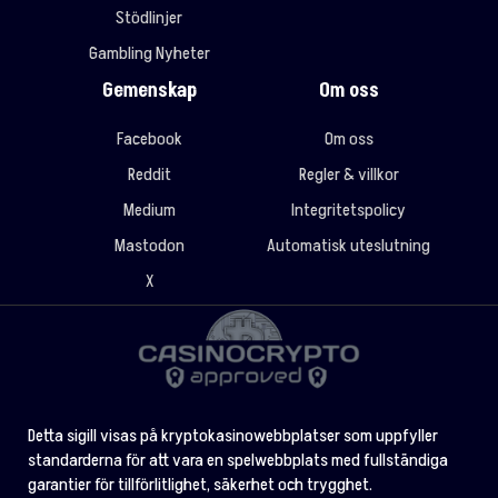
Stödlinjer
Gambling Nyheter
Gemenskap
Om oss
Facebook
Om oss
Reddit
Regler & villkor
Medium
Integritetspolicy
Mastodon
Automatisk uteslutning
X
Detta sigill visas på kryptokasinowebbplatser som uppfyller
standarderna för att vara en spelwebbplats med fullständiga
garantier för tillförlitlighet, säkerhet och trygghet.