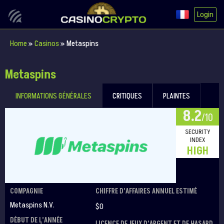
Login
Home
»
Casinos
»
Metaspins
Metaspins
INFORMATIONS GÉNÉRALES
CRITIQUES
PLAINTES
8.2
/10
SECURITY
INDEX
HIGH
COMPAGNIE
CHIFFRE D’AFFAIRES ANNUEL ESTIMÉ
Metaspins N.V.
$0
DÉBUT DE L’ANNÉE
LICENCE DE JEUX D’ARGENT ET DE HASARD