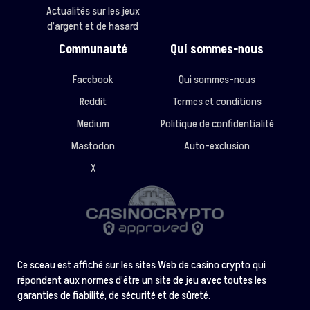
Actualités sur les jeux
d’argent et de hasard
Communauté
Qui sommes-nous
Facebook
Qui sommes-nous
Reddit
Termes et conditions
Medium
Politique de confidentialité
Mastodon
Auto-exclusion
X
Ce sceau est affiché sur les sites Web de casino crypto qui
répondent aux normes d’être un site de jeu avec toutes les
garanties de fiabilité, de sécurité et de sûreté.