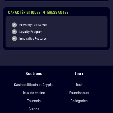
CARACTÉRISTIQUES INTÉRESSANTES
Provably Fair Games
Loyalty Program
Innovative Features
Sections
Jeux
Casinos Bitcoin et Crypto
Tout
Jeux de casino
Fournisseurs
Tournois
Catégories
Guides