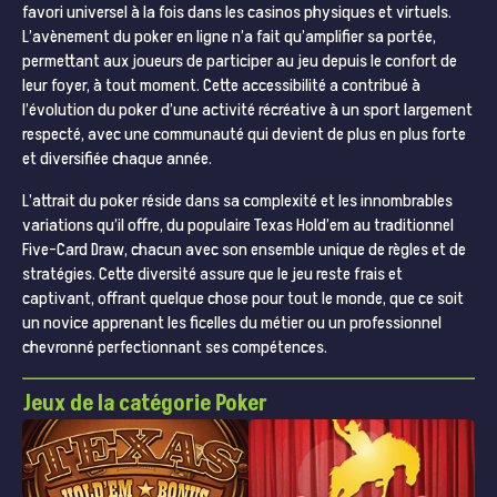
favori universel à la fois dans les casinos physiques et virtuels.
L’avènement du poker en ligne n’a fait qu’amplifier sa portée,
permettant aux joueurs de participer au jeu depuis le confort de
leur foyer, à tout moment. Cette accessibilité a contribué à
l’évolution du poker d’une activité récréative à un sport largement
respecté, avec une communauté qui devient de plus en plus forte
et diversifiée chaque année.
L’attrait du poker réside dans sa complexité et les innombrables
variations qu’il offre, du populaire Texas Hold’em au traditionnel
Five-Card Draw, chacun avec son ensemble unique de règles et de
stratégies. Cette diversité assure que le jeu reste frais et
captivant, offrant quelque chose pour tout le monde, que ce soit
un novice apprenant les ficelles du métier ou un professionnel
chevronné perfectionnant ses compétences.
Jeux de la catégorie Poker