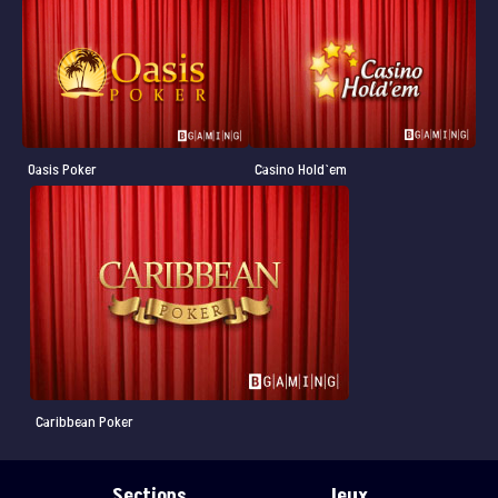
Oasis Poker
Casino Hold`em
Caribbean Poker
Sections
Jeux