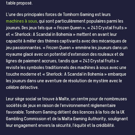
table proposé.
L’une des principales forces de Tomhorn Gaming est leurs
machines à sous
, qui sont particulièrement populaires parmi les
joueurs. Des jeux tels que « Frozen Queen », « 243 Crystal Fruits »
et « Sherlock: A Scandal in Bohemia » mettent en avant leur
capacité à mêler des thèmes captivants avec des mécaniques de
jeu passionnantes. « Frozen Queen » emmène les joueurs dans un
royaume glacé avec un potentiel d’extension des rouleaux et de
lignes de paiement accrues, tandis que « 243 Crystal Fruits »
revisite les symboles traditionnels des machines à sous avec une
touche moderne et « Sherlock: A Scandal in Bohemia » embarque
les joueurs dans une aventure de résolution de mystère avec le
célèbre détective.
Leur siège social se trouve à Malte, un centre pour de nombreuses
sociétés de jeux en raison de l’environnement réglementaire
favorable. Tomhorn Gaming détient des licences à la fois de la UK
Gambling Commission et de la Malta Gaming Authority, soulignant
leur engagement envers la sécurité, l’équité et la crédibilité.