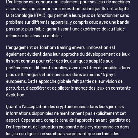
L’entreprise est connue non seulement pour ses jeux de machines
à sous, mais aussi pour son innovation technique. Ils ont adopté
la technologie HTML5, qui permet à leurs jeux de fonctionner sans
problème sur différents appareils, y compris ceux avec une bande
passante plus faible, garantissant une expérience de jeu fluide
même sur les réseaux mobiles.
L’engagement de Tomhorn Gaming envers l’innovation est
également évident dans leur approche du développement de jeux.
Ils sont connus pour créer des jeux uniques adaptés aux
préférences de différents publics, avec des titres disponibles dans
plus de 10 langues et une présence dans au moins 14 pays
européens. Cette approche globale fait partie de leur vision de
perturber, d’accélérer et de piloter le monde des jeux en constante
évolution.
Quant à l’acceptation des cryptomonnaies dans leurs jeux, les
informations disponibles ne mentionnent pas explicitement cet
aspect. Cependant, compte tenu de l’approche avant-gardiste de
l’entreprise et de l’adoption croissante des cryptomonnaies dans
les jeux en ligne, il ne serait pas surprenant que certains des