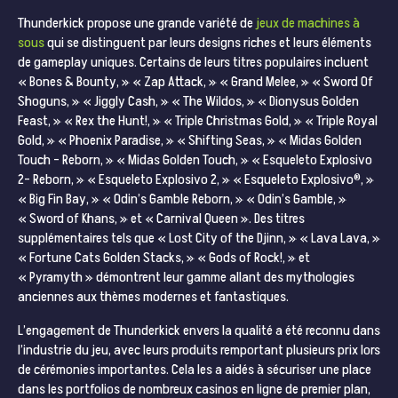
Thunderkick propose une grande variété de
jeux de machines à
sous
qui se distinguent par leurs designs riches et leurs éléments
de gameplay uniques. Certains de leurs titres populaires incluent
« Bones & Bounty, » « Zap Attack, » « Grand Melee, » « Sword Of
Shoguns, » « Jiggly Cash, » « The Wildos, » « Dionysus Golden
Feast, » « Rex the Hunt!, » « Triple Christmas Gold, » « Triple Royal
Gold, » « Phoenix Paradise, » « Shifting Seas, » « Midas Golden
Touch – Reborn, » « Midas Golden Touch, » « Esqueleto Explosivo
2- Reborn, » « Esqueleto Explosivo 2, » « Esqueleto Explosivo®, »
« Big Fin Bay, » « Odin’s Gamble Reborn, » « Odin’s Gamble, »
« Sword of Khans, » et « Carnival Queen »​​. Des titres
supplémentaires tels que « Lost City of the Djinn, » « Lava Lava, »
« Fortune Cats Golden Stacks, » « Gods of Rock!, » et
« Pyramyth » démontrent leur gamme allant des mythologies
anciennes aux thèmes modernes et fantastiques​​.
L’engagement de Thunderkick envers la qualité a été reconnu dans
l’industrie du jeu, avec leurs produits remportant plusieurs prix lors
de cérémonies importantes. Cela les a aidés à sécuriser une place
dans les portfolios de nombreux casinos en ligne de premier plan,