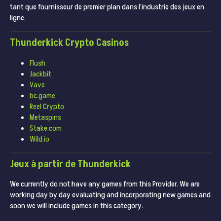
tant que fournisseur de premier plan dans l’industrie des jeux en
ligne​​.
Thunderkick Crypto Casinos
Flush
Jackbit
Vave
bc.game
Reel Crypto
Metaspins
Stake.com
Wild.io
Jeux à partir de Thunderkick
We currently do not have any games from this Provider. We are
working day by day evaluating and incorporating new games and
soon we will include games in this category.