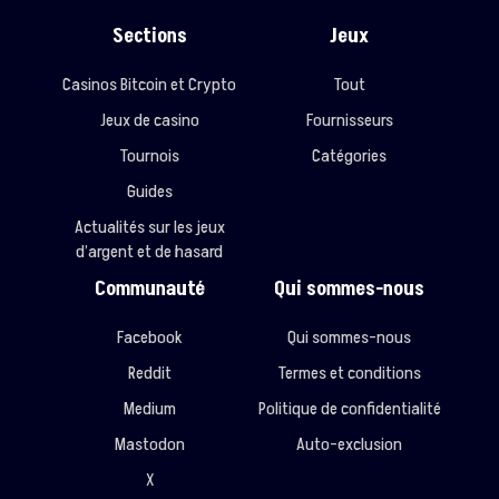
Sections
Jeux
Casinos Bitcoin et Crypto
Tout
Jeux de casino
Fournisseurs
Tournois
Catégories
Guides
Actualités sur les jeux
d’argent et de hasard
Communauté
Qui sommes-nous
Facebook
Qui sommes-nous
Reddit
Termes et conditions
Medium
Politique de confidentialité
Mastodon
Auto-exclusion
X