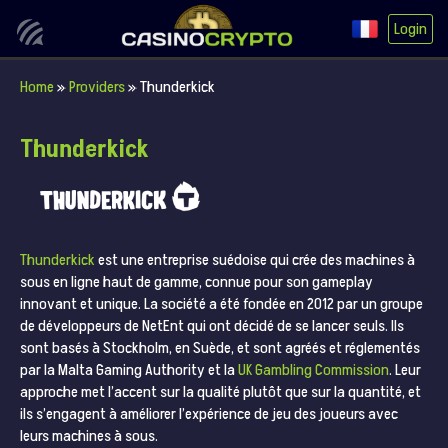
Login
Home
»
Providers
»
Thunderkick
Thunderkick
Thunderkick
est une entreprise suédoise qui crée des machines à
sous en ligne haut de gamme, connue pour son gameplay
innovant et unique. La société a été fondée en 2012 par un groupe
de développeurs de NetEnt qui ont décidé de se lancer seuls. Ils
sont basés à Stockholm, en Suède, et sont agréés et réglementés
par la Malta Gaming Authority et la
UK Gambling Commission
. Leur
approche met l’accent sur la qualité plutôt que sur la quantité, et
ils s’engagent à améliorer l’expérience de jeu des joueurs avec
leurs machines à sous​​.