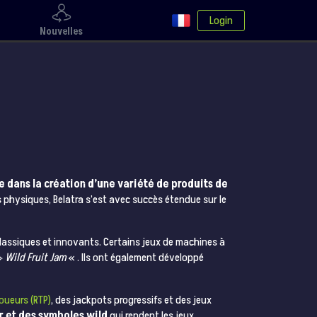
Login
Nouvelles
e dans la création d’une variété de produits de
os physiques, Belatra s’est avec succès étendue sur le
assiques et innovants. Certains jeux de machines à
»
Wild Fruit Jam
« . Ils ont également développé
oueurs (RTP)
, des jackpots progressifs et des jeux
er et des symboles wild
qui rendent les jeux