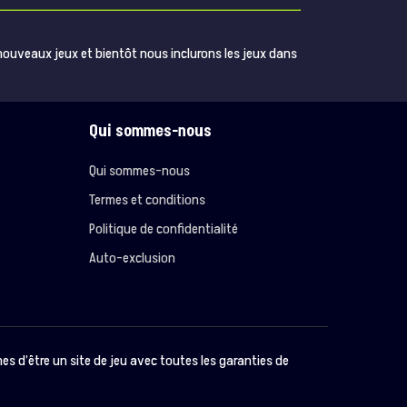
 nouveaux jeux et bientôt nous inclurons les jeux dans
Qui sommes-nous
Qui sommes-nous
Termes et conditions
Politique de confidentialité
Auto-exclusion
s d’être un site de jeu avec toutes les garanties de