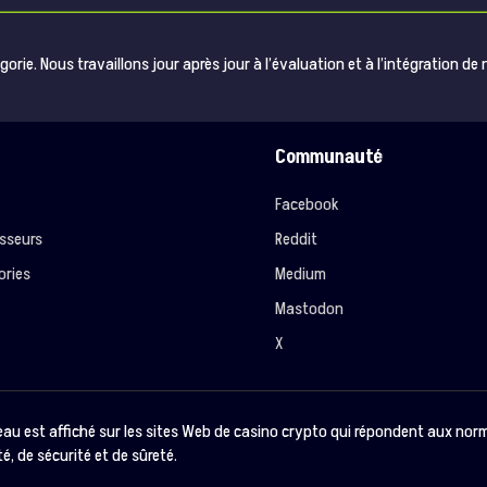
ie. Nous travaillons jour après jour à l’évaluation et à l’intégration de
Communauté
Facebook
sseurs
Reddit
ories
Medium
Mastodon
X
eau est affiché sur les sites Web de casino crypto qui répondent aux norme
ité, de sécurité et de sûreté.