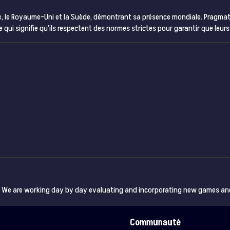
e, le Royaume-Uni et la Suède, démontrant sa présence mondiale. Pragmatic 
 qui signifie qu’ils respectent des normes strictes pour garantir que leurs
. We are working day by day evaluating and incorporating new games and 
Communauté