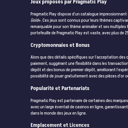
Jeux proposés par Pragmatic Play
Pragmatic Play dispose d’un catalogue impressionnant d
Gold
». Ces jeux sont connus pour leurs thèmes captiva
remarquable pour son thème animalier et ses multiples
portefeuille de Pragmatic Play est vaste, avec plus de 2
Cryptomonnaies et Bonus
Alors que des détails spécifiques sur l’acceptation de
paiement, suggérant une flexibilité dans les transacti
dépôt et des bonus de premier dépôt, améliorant l’expéri
possibilité de jouer gratuitement avec des pièces d’or ou
Popularité et Partenariats
Pragmatic Play est partenaire de certaines des marques mo
avec un large éventail de casinos en ligne, garantissan
dans le monde des jeux en ligne.
Emplacement et Licences