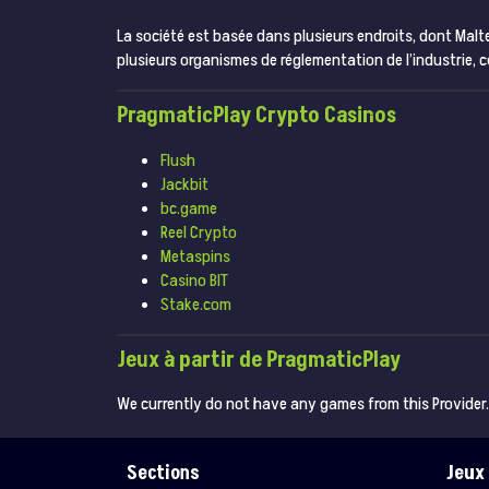
La société est basée dans plusieurs endroits, dont Malt
plusieurs organismes de réglementation de l’industrie, ce
PragmaticPlay Crypto Casinos
Flush
Jackbit
bc.game
Reel Crypto
Metaspins
Casino BIT
Stake.com
Jeux à partir de PragmaticPlay
We currently do not have any games from this Provider
Sections
Jeux