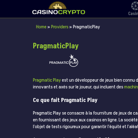
Casi
Home
»
Providers
»
PragmaticPlay
PragmaticPlay
Pragmatic Play
est un développeur de jeux bien connu da
innovants et axés sur le joueur, qui incluent des
machin
Ce que fait Pragmatic Play
Pragmatic Play se consacre à la fourniture de jeux de ca
en fournissant des jeux aux casinos en ligne. La société
l’objet de tests rigoureux pour garantir l’équité et l’al