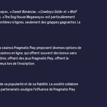
ways
», «
Sweet Bonanza
», «
Cowboys Gold
» et «
Wolf
tes. «The Dog House Megaways» est particulièrement
tières ni lignes, seulement des grappes gagnantes. Le
es casinos Pragmatic Play proposent diverses options de
casinos en ligne, qui offrent souvent des bonus sans
nis, offrant des jeux Pragmatic Play, offrent la
ux lors de l’inscription.
e sa popularité et de sa fiabilité. La société collabore
 partenariats souligne l’influence de Pragmatic Play