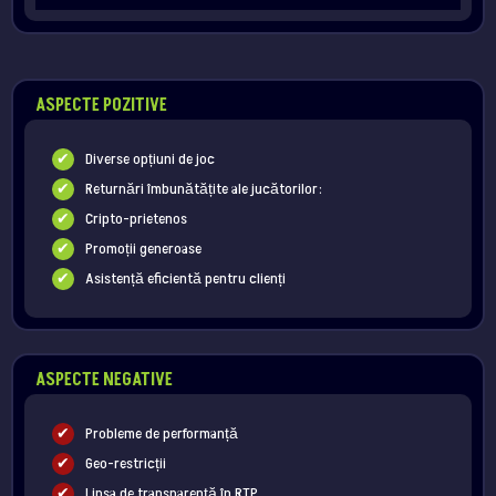
destinația dumneavoastră. Cu 41 de jocuri care oferă jackpoturi
progresive și fixe, următorul câștig mare este întotdeauna la doar o
rotire distanță.
Jocuri de Masă
ASPECTE POZITIVE
Stake.com onorează tradiția jocurilor de cazino cu o selecție
Diverse opțiuni de joc
cuprinzătoare de jocuri de masă. Clasicele precum
Blackjack
,
Ruletă
și
Returnări îmbunătățite ale jucătorilor:
Baccarat
sunt disponibile în multiple variante, oferind atât reguli
Cripto-prietenos
tradiționale, cât și inovații pentru a menține excitarea jocurilor în
Promoții generoase
viață.
Asistență eficientă pentru clienți
Originale Stake
Exclusiv la platformă, Originale Stake includ jocuri dezvoltate intern,
oferind o experiență de joc unică. Titluri precum Zaruri, Keno și Mine
ASPECTE NEGATIVE
pun în valoare spiritul inovator al Stake.com, furnizând jocuri care nu
sunt doar distractive, ci și provabil corecte.
Probleme de performanță
Furnizori
Geo-restricții
Lipsa de transparență în RTP