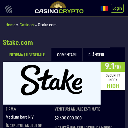
Login
Home
»
Casinos
»
Stake.com
Stake.com
INFORMAȚII GENERALE
COMENTARII
PLÂNGERI
9.1
/10
SECURITY
INDEX
HIGH
FIRMĂ
VENITURI ANUALE ESTIMATE
Medium Rare N.V.
$2.600.000.000
ÎNCEPUTUL ANULUI DE
LICENȚĂ PENTRU JOCURI DE NOROC