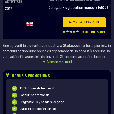
ACTIVITATE
Curaçao - registration number: 145353
2017
►
VIZITAȚI CAZINOUL
★★★★★
★★★★★
5 de 1 Utilizatorii
Bine ați venit la prezentarea noastră a
Stake.com
, o forță pionieră în
domeniul cazinourilor online cu criptomonede. În această secțiune, ne
vom adânci în aspectele de bază ale Stake.com, aruncând lumină
▼ Citeste mai mult
asupra cadrului său operațional, angajamentului față de securitate și
infrastructurii legale care susține prezența sa globală.
BONUS & PROMOTIONS
Prezentare Generală
100% Bonus de bun venit
Stake.com s-a impus ca una dintre destinațiile principale pentru
Cadouri săptămânale
entuziaștii de pariere online dornici să profite de avantajele
criptomonedelor. Lansat în 2017, oferă o gamă largă de opțiuni de
Pragmatic Play scade și câștigă
jocuri, inclusiv jocuri de cazino, dealeri live, pariuri sportive și titluri
Curse și provocări zilnice
originale unice. Stake.com este renumit pentru mecanica sa de joc