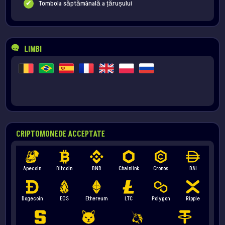
Tombola săptămânală a țărușului
transparentă și provabil corectă, stând ca mărturie a integrității și
corectitudinii sale în lumea jocurilor online.
Licență și Securitate
LIMBI
Operând cu o
licență de e-jocuri din Curaçao
, Stake.com respectă
reglementările stricte necesare pentru a furniza servicii de jocuri legal
în diverse jurisdicții. Această secțiune va explora importanța licenței
sale și măsurile extinse de securitate pe care Stake.com le
implementează pentru a proteja datele utilizatorilor și a asigura un
mediu de joc sigur. De la autentificarea cu doi factori (2FA) până la
protocoale robuste de protecție a datelor, Stake.com își evidențiază
CRIPTOMONEDE ACCEPTATE
angajamentul față de securitatea utilizatorilor în toate aspectele
operațiunii sale.
Apecoin
Bitcoin
BNB
Chainlink
Cronos
DAI
Caracteristici ale Cazinoului la Stake.com
Porniți într-o explorare interesantă a ofertei variate și atrăgătoare
Dogecoin
EOS
Ethereum
LTC
Polygon
Ripple
de cazinou de la Stake.com. Această platformă se distinge în lumea
jocurilor digitale pentru gama sa largă de jocuri, care include de la