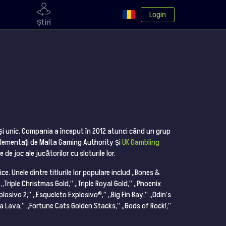
Login
Știri
și unic. Compania a început în 2012 atunci când un grup
reglementați de Malta Gaming Authority și
UK Gambling
 joc ale jucătorilor cu sloturile lor​​.
. Unele dintre titlurile lor populare includ „Bones &
Triple Christmas Gold,” „Triple Royal Gold,” „Phoenix
osivo 2,” „Esqueleto Explosivo®,” „Big Fin Bay,” „Odin’s
ava Lava,” „Fortune Cats Golden Stacks,” „Gods of Rock!,”