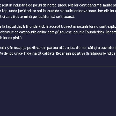
cut în industria de jocuri de noroc, produsele lor câștigând mai multe pr
 de top, unde jucătorii se pot bucura de sloturile lor inovatoare. Jocurile 
ci care îi determină pe jucători să se întoarcă​​.
e la faptul dacă Thunderkick le acceptă direct în jocurile lor nu sunt expli
bișnuit de cazinourile online care găzduiesc jocurile Thunderkick. Deoa
e lor de plată.
lă și în recepția pozitivă din partea atât a jucătorilor, cât și a operator
 de joc unice și de înaltă calitate. Recenziile pozitive și ratingurile ridic