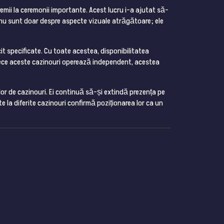
emii la ceremonii importante. Acest lucru i-a ajutat să-
lor nu sunt doar despre aspecte vizuale atrăgătoare; ele
cit specificate. Cu toate acestea, disponibilitatea
rece aceste cazinouri operează independent, acestea
ilor de cazinouri. Ei continuă să-și extindă prezența pe
ate la diferite cazinouri confirmă poziționarea lor ca un