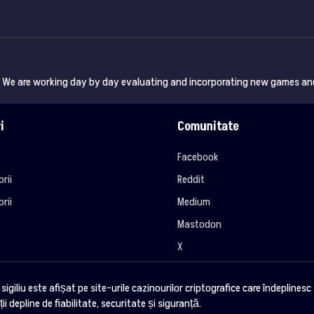
. We are working day by day evaluating and incorporating new games and 
i
Comunitate
Facebook
rii
Reddit
rii
Medium
Mastodon
X
sigiliu este afișat pe site-urile cazinourilor criptografice care îndeplinesc
ii depline de fiabilitate, securitate și siguranță.