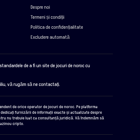
Despre noi
Termeni și condiții
Politica de confidențialitate
Excludere automată
 standardele de a fi un site de jocuri de noroc cu
giliu, vă rugăm să ne contactați.
endent de orice operator de jocuri de noroc. Pe platforma
dedicați furnizării de informații exacte și actualizate despre
ostru nu trebuie luat ca consultanță juridică. Vă îndemnăm să
cazinou cripto.