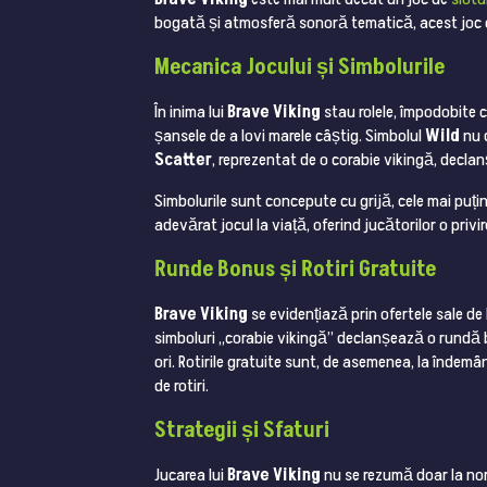
bogată și atmosferă sonoră tematică, acest joc ofe
Mecanica Jocului și Simbolurile
În inima lui
Brave Viking
stau rolele, împodobite c
șansele de a lovi marele câștig. Simbolul
Wild
nu d
Scatter
, reprezentat de o corabie vikingă, decla
Simbolurile sunt concepute cu grijă, cele mai puțin p
adevărat jocul la viață, oferind jucătorilor o privi
Runde Bonus și Rotiri Gratuite
Brave Viking
se evidențiază prin ofertele sale de 
simboluri „corabie vikingă” declanșează o rundă bon
ori. Rotirile gratuite sunt, de asemenea, la îndem
de rotiri.
Strategii și Sfaturi
Jucarea lui
Brave Viking
nu se rezumă doar la nor