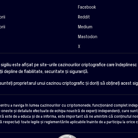
Facebook
rii
Reddit
rii
Medium
Mastodon
X
sigiliu este afișat pe site-urile cazinourilor criptografice care îndeplinesc
ii depline de fiabilitate, securitate și siguranță.
unteți proprietarul unui cazinou criptografic și doriți să obțineți acest si
pentru a naviga în lumea cazinourilor cu criptomonede, funcționând complet indep
e oneste și detaliate efectuate de echipa noastră de experți independenți, care sunt 
tră este de a educa și de a informa, este important să ne amintim că conținutul n
ă respectați toate legile și reglementările aplicabile înainte de a participa la orice 