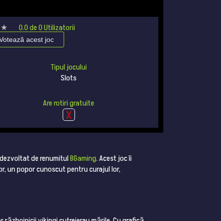
★★
★★
0.0
de
0
Utilizatorii
Votează acest joc
Tipul jocului
Slots
Are rotiri gratuite
e dezvoltat de renumitul
BGaming
. Acest joc îi
lor, un popor cunoscut pentru curajul lor,
r războinicii vikingi cutreierau mările. Cu grafică