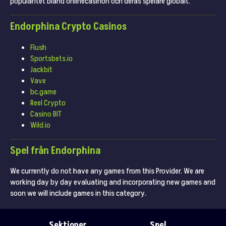
popularitet bland onlinecasinon och deras spelare globalt.
Endorphina Crypto Casinos
Flush
Sportsbets.io
Jackbit
Vave
bc.game
Reel Crypto
Casino BIT
Wild.io
Spel från Endorphina
We currently do not have any games from this Provider. We are
working day by day evaluating and incorporating new games and
soon we will include games in this category.
Sektioner
Spel