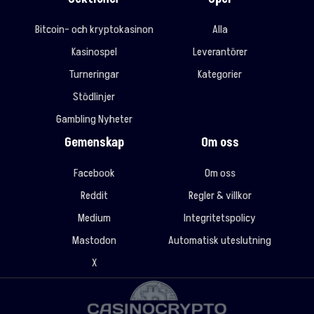
Bitcoin- och kryptokasinon
Alla
Kasinospel
Leverantörer
Turneringar
Kategorier
Stödlinjer
Gambling Nyheter
Gemenskap
Om oss
Facebook
Om oss
Reddit
Regler & villkor
Medium
Integritetspolicy
Mastodon
Automatisk uteslutning
X