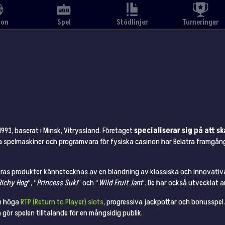
non
Spel
Stödlinjer
Turneringar
993, baserat i Minsk, Vitryssland. Företaget
specialiserar sig på att s
ra spelmaskiner och programvara för fysiska casinon har Belatra framgång
deras produkter kännetecknas av en blandning av klassiska och innovativ
Richy Hog
“, “
Princess Suki
” och “
Wild Fruit Jam
“. De har också utvecklat a
om höga
RTP (Return to Player)
slots
, progressiva jackpottar och bonusspel
 gör spelen tilltalande för en mångsidig publik.