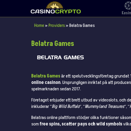
Kasi
Home
»
Providers
»
Belatra Games
Belatra Games
Belatra Games
är ett spelutvecklingsföretag grundat 1
online casinon
. Ursprungligen inriktat på att produce
spelmarknaden sedan 2017.
Företaget erbjuder ett brett utbud av videoslots, och 
inkluderar “
Big Wild Buffalo
“, “
Mummyland Treasures
“, “
Belatras online plattform stödjer olika funktioner sås
som
free spins, scatter pays och wild symbols
vilka