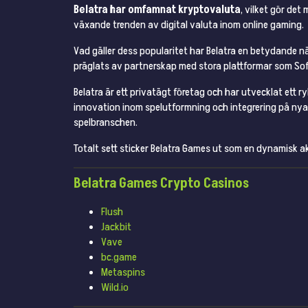
Belatra har omfamnat kryptovaluta
, vilket gör det
växande trenden av digital valuta inom online gaming.
Vad gäller dess popularitet har Belatra en betydande n
präglats av partnerskap med stora plattformar som SoftSwi
Belatra är ett privatägt företag och har utvecklat ett r
innovation inom spelutformning och integrering på ny
spelbranschen.
Totalt sett sticker Belatra Games ut som en dynamisk a
Belatra Games Crypto Casinos
Flush
Jackbit
Vave
bc.game
Metaspins
Wild.io