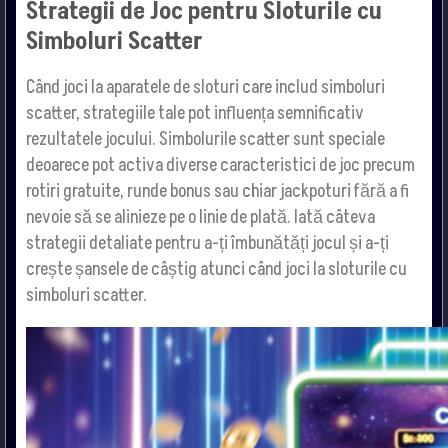
Strategii de Joc pentru Sloturile cu
Simboluri Scatter
Când joci la aparatele de sloturi care includ simboluri
scatter, strategiile tale pot influența semnificativ
rezultatele jocului. Simbolurile scatter sunt speciale
deoarece pot activa diverse caracteristici de joc precum
rotiri gratuite, runde bonus sau chiar jackpoturi fără a fi
nevoie să se alinieze pe o linie de plată. Iată câteva
strategii detaliate pentru a-ți îmbunătăți jocul și a-ți
crește șansele de câștig atunci când joci la sloturile cu
simboluri scatter.