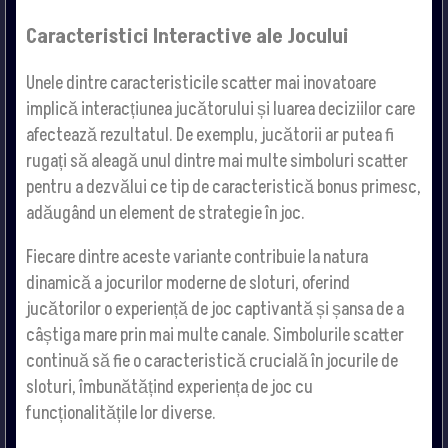
Caracteristici Interactive ale Jocului
Unele dintre caracteristicile scatter mai inovatoare
implică interacțiunea jucătorului și luarea deciziilor care
afectează rezultatul. De exemplu, jucătorii ar putea fi
rugați să aleagă unul dintre mai multe simboluri scatter
pentru a dezvălui ce tip de caracteristică bonus primesc,
adăugând un element de strategie în joc.
Fiecare dintre aceste variante contribuie la natura
dinamică a jocurilor moderne de sloturi, oferind
jucătorilor o experiență de joc captivantă și șansa de a
câștiga mare prin mai multe canale. Simbolurile scatter
continuă să fie o caracteristică crucială în jocurile de
sloturi, îmbunătățind experiența de joc cu
funcționalitățile lor diverse.