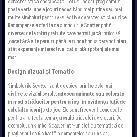
caracteristică specificată. Totuși, acest prag comun
poate varia, unele jocuri necesitând mai puține sau mai
multe simboluri pentru a-și activa caracteristicile unice.
Recompensele oferite de simbolurile Scatter pot fi
diverse: de la rotiri gratuite care permit jucătorilor să
joace fără alte pariuri, până la runde bonus care pot oferi
atât experiențe interactive, cât și plăți potențiale mai
mari.
Design Vizual și Tematic
Simbolurile Scatter sunt de obicei printre cele mai
distincte vizual pe role,
adesea animate sau colorate
în mod strălucitor pentru a ieși în evidență față de
celelalte iconițe de joc
. Ele sunt frecvent concepute
pentru a reflecta tema generală a jocului de sloturi. De
exemplu, un simbol Scatter într-un slot cu tematică de
pirați ar putea fi o hartă a comoarelor sau un vas,