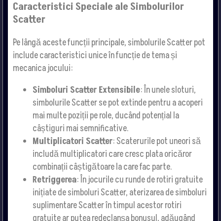
Caracteristici Speciale ale Simbolurilor
Scatter
Pe lângă aceste funcții principale, simbolurile Scatter pot
include caracteristici unice în funcție de tema și
mecanica jocului:
Simboluri Scatter Extensibile
: În unele sloturi,
simbolurile Scatter se pot extinde pentru a acoperi
mai multe poziții pe role, ducând potențial la
câștiguri mai semnificative.
Multiplicatori Scatter
: Scaterurile pot uneori să
includă multiplicatori care cresc plata oricăror
combinații câștigătoare la care fac parte.
Retriggerea
: În jocurile cu runde de rotiri gratuite
inițiate de simboluri Scatter, aterizarea de simboluri
suplimentare Scatter în timpul acestor rotiri
gratuite ar putea redeclanșa bonusul, adăugând