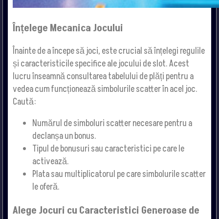
Înțelege Mecanica Jocului
Înainte de a începe să joci, este crucial să înțelegi regulile
și caracteristicile specifice ale jocului de slot. Acest
lucru înseamnă consultarea tabelului de plăți pentru a
vedea cum funcționează simbolurile scatter în acel joc.
Caută:
Numărul de simboluri scatter necesare pentru a
declanșa un bonus.
Tipul de bonusuri sau caracteristici pe care le
activează.
Plata sau multiplicatorul pe care simbolurile scatter
le oferă.
Alege Jocuri cu Caracteristici Generoase de