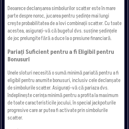
Deoarece declanșarea simbolurilor scatter este în mare
parte despre noroc, jucarea pentru ședințe mai lungi
crește probabilitatea de a lovi combinații scatter. Cu toate
acestea, asigurați-vă că bugetul dvs. susține ședințele
de joc prelungite fără a duce la o presiune financiară.
Pariați Suficient pentru a fi Eligibil pentru
Bonusuri
Unele sloturi necesită o sumă minimă pariată pentru a fi
eligibil pentru anumite bonusuri, inclusiv cele declanșate
de simbolurile scatter. Asigurați-vă că pariaza dvs.
îndeplinește cerința minimă pentru a profita la maximum
de toate caracteristicile jocului, în special jackpoturile
progresive care ar putea fi activate prin simbolurile
scatter.