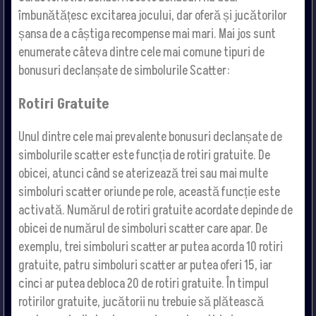
îmbunătățesc excitarea jocului, dar oferă și jucătorilor
șansa de a câștiga recompense mai mari. Mai jos sunt
enumerate câteva dintre cele mai comune tipuri de
bonusuri declanșate de simbolurile Scatter:
Rotiri Gratuite
Unul dintre cele mai prevalente bonusuri declanșate de
simbolurile scatter este funcția de rotiri gratuite. De
obicei, atunci când se aterizează trei sau mai multe
simboluri scatter oriunde pe role, această funcție este
activată. Numărul de rotiri gratuite acordate depinde de
obicei de numărul de simboluri scatter care apar. De
exemplu, trei simboluri scatter ar putea acorda 10 rotiri
gratuite, patru simboluri scatter ar putea oferi 15, iar
cinci ar putea debloca 20 de rotiri gratuite. În timpul
rotirilor gratuite, jucătorii nu trebuie să plătească