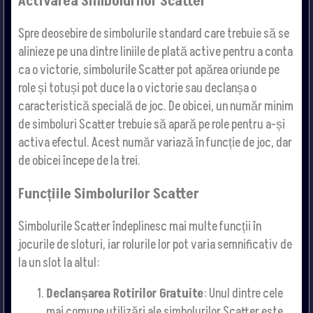
Activarea Simbolurilor Scatter
Spre deosebire de simbolurile standard care trebuie să se
alinieze pe una dintre liniile de plată active pentru a conta
ca o victorie, simbolurile Scatter pot apărea oriunde pe
role și totuși pot duce la o victorie sau declanșa o
caracteristică specială de joc. De obicei, un număr minim
de simboluri Scatter trebuie să apară pe role pentru a-și
activa efectul. Acest număr variază în funcție de joc, dar
de obicei începe de la trei.
Funcțiile Simbolurilor Scatter
Simbolurile Scatter îndeplinesc mai multe funcții în
jocurile de sloturi, iar rolurile lor pot varia semnificativ de
la un slot la altul:
Declanșarea Rotirilor Gratuite
: Unul dintre cele
mai comune utilizări ale simbolurilor Scatter este