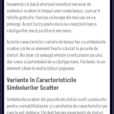
înseamnă că dacă aterizezi numărul necesar de
simboluri scatter în timpul unei runde bonus, cum ar fi
rotirile gratuite, funcția va începe din nou sau se va
prelungi. Acest lucru poate duce la o reacție în lanț a
câștigurilor dacă jucătorul are noroc.
Aceste caracteristici variate de bonus fac ca simbolurile
scatter să fie un element foarte căutat în jocurile de
sloturi. Nu doar că adaugă emoție și entuziasm jocului,
dar cresc și potențialul de a câștiga mare, făcându-le un
element cheie în multe sloturi populare.
Variante în Caracteristicile
Simbolurilor Scatter
Simbolurile scatter din jocurile de sloturi sunt cunoscute
pentru versatilitatea lor și varietatea de caracteristici pe
care le pot debloca, făcând fiecare experiență de sloturi