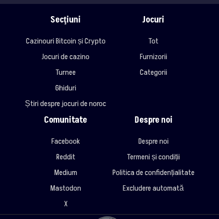
Secţiuni
Jocuri
Cazinouri Bitcoin și Crypto
Tot
Jocuri de cazino
Furnizorii
Turnee
Categorii
Ghiduri
Știri despre jocuri de noroc
Comunitate
Despre noi
Facebook
Despre noi
Reddit
Termeni și condiții
Medium
Politica de confidențialitate
Mastodon
Excludere automată
X