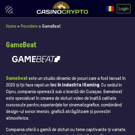
Login
Home
»
Providers
»
GameBeat
GameBeat
Gamebeat
este un studio dinamic de jocuri care a fost lansat în
2020 și își face rapid un
loc în industria iGaming
. Cu sediul în
Cipru, compania operează sub o licență din Curaçao. Gamebeat
este specializat în crearea de sloturi video de înaltă calitate
cunoscute pentru experiențele lor cinematografice, combinând
design-ul sonor imersiv, grafică atrăgătoare și povestiri
atmosferice.
Compania oferă o gamă de sloturi cu teme captivante și variate,