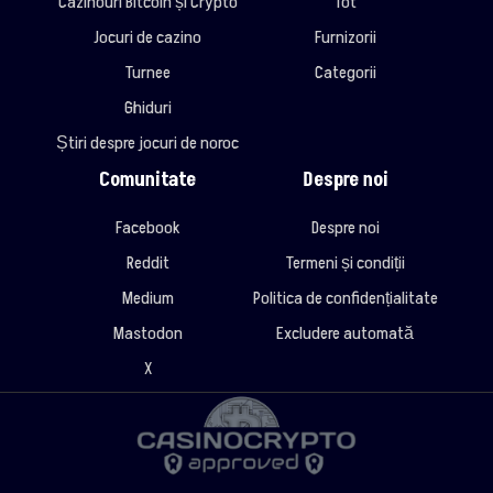
Cazinouri Bitcoin și Crypto
Tot
Jocuri de cazino
Furnizorii
Turnee
Categorii
Ghiduri
Știri despre jocuri de noroc
Comunitate
Despre noi
Facebook
Despre noi
Reddit
Termeni și condiții
Medium
Politica de confidențialitate
Mastodon
Excludere automată
X