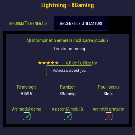
Lightning – BGaming
INFORMAȚII GENERALE
RECENZII DE UTILIZATORI
Ați întâmpinat o eroare la încărcarea jocului?
Trimite un mesaj
★★★★★
★★★★★
4.0
de
1
utilizator
Votează acest joc
Tehnologie
Furnizor
Tipul jocului
HTML5
BGaming
Slots
Are modul demo
Asistență mobilă
Are rotiri gratuite