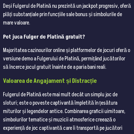
Deși Fulgerul de Platină nu prezintă un jackpot progresiv, oferă
plăți substanțiale prin funcțiile sale bonus și simbolurile de
mare valoare.
Pot juca Fulger de Platină gratuit?
Majoritatea cazinourilor online și platformelor de jocuri oferă o
versiune demo a Fulgerului de Platină, permițând jucătorilor
să încerce jocul gratuit înainte de a paria bani reali.
Valoarea de Angajament și Distracție
Fulgerul de Platină este mai mult decât un simplu joc de
sloturi; este o poveste captivantă împletită în țesătura
miturilor și legendelor antice. Combinarea graficii uimitoare,
simbolurilor tematice și muzicii atmosferice creează o
experiență de joc captivantă care îi transportă pe jucători