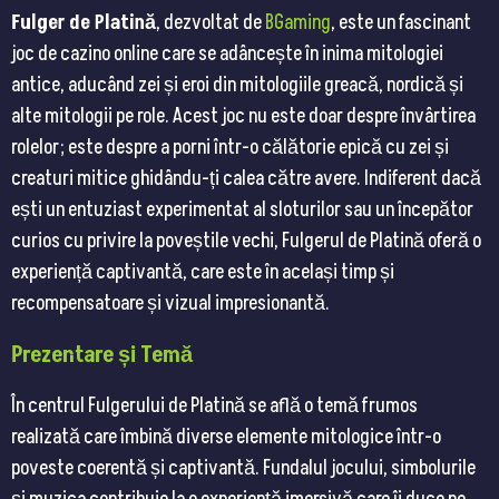
Fulger de Platină
, dezvoltat de
BGaming
, este un fascinant
joc de cazino online care se adâncește în inima mitologiei
antice, aducând zei și eroi din mitologiile greacă, nordică și
alte mitologii pe role. Acest joc nu este doar despre învârtirea
rolelor; este despre a porni într-o călătorie epică cu zei și
creaturi mitice ghidându-ți calea către avere. Indiferent dacă
ești un entuziast experimentat al sloturilor sau un începător
curios cu privire la poveștile vechi, Fulgerul de Platină oferă o
experiență captivantă, care este în același timp și
recompensatoare și vizual impresionantă.
Prezentare și Temă
În centrul Fulgerului de Platină se află o temă frumos
realizată care îmbină diverse elemente mitologice într-o
poveste coerentă și captivantă. Fundalul jocului, simbolurile