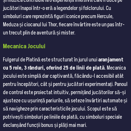
și muzica contribuie la o experiență imersivă care îi duce pe
jucători înapoi într-o eră a legendelor și folclorului. Cu
simboluri care reprezintă figuri iconice precum Hercule,
Meduza și ciocanul lui Thor, fiecare învârtire este un pas într-
un trecut plin de aventură și mister.
Mecanica Jocului
Fulgerul de Platină este structurat în jurul unui
aranjament
cu 5 role, 3 rânduri, oferind 25 de linii de plată
. Mecanica
jocului este simplă dar captivantă, făcându-l accesibil atât
pentru începători, cât și pentru jucători experimentați. Panoul
de control este proiectat intuitiv, permițând jucătorilor să-și
ajusteze cu ușurință pariurile, să seteze învârtiri automate și
să navigheze prin caracteristicile jocului. Scopul este să
potrivești simboluri pe liniile de plată, cu simboluri speciale
declanșând funcții bonus și plăți mai mari.