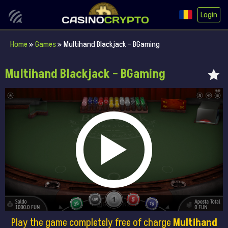
Login
Home
»
Games
»
Multihand Blackjack – BGaming
Multihand Blackjack – BGaming
Play the game completely free of charge
Multihand