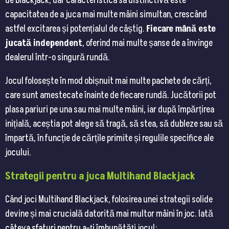
de blackjack, dar caracteristica sa distinctivă este
capacitatea de a juca mai multe mâini simultan, crescând
astfel excitarea și potențialul de câștig.
Fiecare mână este
jucată independent
, oferind mai multe șanse de a învinge
dealerul într-o singură rundă.
Jocul folosește în mod obișnuit mai multe pachete de cărți,
care sunt amestecate înainte de fiecare rundă. Jucătorii pot
plasa pariuri pe una sau mai multe mâini, iar după împărțirea
inițială, aceștia pot alege să tragă, să stea, să dubleze sau să
împartă, în funcție de cărțile primite și regulile specifice ale
jocului.
Strategii pentru a juca Multihand Blackjack
Când joci Multihand Blackjack, folosirea unei strategii solide
devine și mai crucială datorită mai multor mâini în joc. Iată
câteva sfaturi pentru a-ți îmbunătăți jocul: