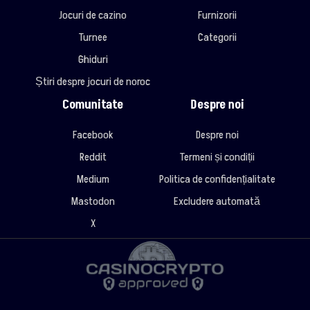
Jocuri de cazino
Furnizorii
Turnee
Categorii
Ghiduri
Știri despre jocuri de noroc
Comunitate
Despre noi
Facebook
Despre noi
Reddit
Termeni și condiții
Medium
Politica de confidențialitate
Mastodon
Excludere automată
X