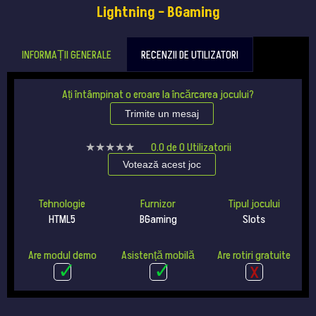
Lightning – BGaming
INFORMAȚII GENERALE
RECENZII DE UTILIZATORI
Ați întâmpinat o eroare la încărcarea jocului?
Trimite un mesaj
★★★★★
★★★★★
0.0
de
0
Utilizatorii
Votează acest joc
Tehnologie
Furnizor
Tipul jocului
HTML5
BGaming
Slots
Are modul demo
Asistență mobilă
Are rotiri gratuite