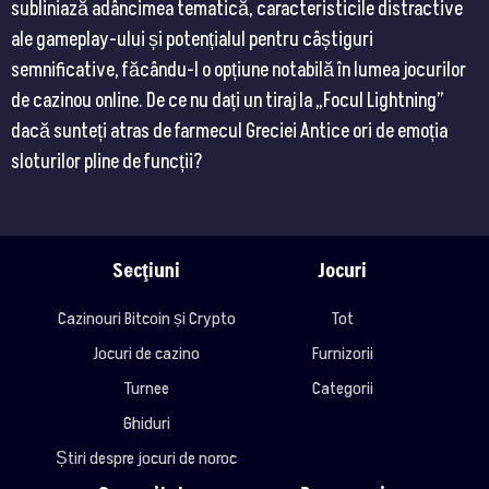
subliniază adâncimea tematică, caracteristicile distractive
ale gameplay-ului și potențialul pentru câștiguri
semnificative, făcându-l o opțiune notabilă în lumea jocurilor
de cazinou online. De ce nu dați un tiraj la „Focul Lightning”
dacă sunteți atras de farmecul Greciei Antice ori de emoția
sloturilor pline de funcții?
Secţiuni
Jocuri
Cazinouri Bitcoin și Crypto
Tot
Jocuri de cazino
Furnizorii
Turnee
Categorii
Ghiduri
Știri despre jocuri de noroc