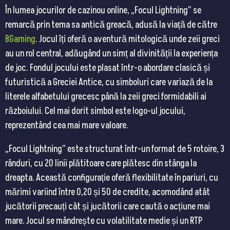
În lumea jocurilor de cazinou online, „Focul Lightning” se
remarcă prin tema sa antică greacă, adusă la viață de către
BGaming
. Jocul îți oferă o aventură mitologică unde zeii greci
au un rol central, adăugând un simț al divinității la experiența
de joc. Fondul jocului este plasat într-o abordare clasică și
futuristică a Greciei Antice, cu simboluri care variază de la
literele alfabetului grecesc până la zeii greci formidabili ai
războiului. Cel mai dorit simbol este logo-ul jocului,
reprezentând cea mai mare valoare.
„Focul Lightning” este structurat într-un format de 5 rotoire, 3
rânduri, cu 20 linii plătitoare care plătesc din stânga la
dreapta. Această configurație oferă flexibilitate în pariuri, cu
mărimi variind între 0,20 și 50 de credite, acomodând atât
jucătorii precauți cât și jucătorii care caută o acțiune mai
mare. Jocul se mândrește cu volatilitate medie și un RTP