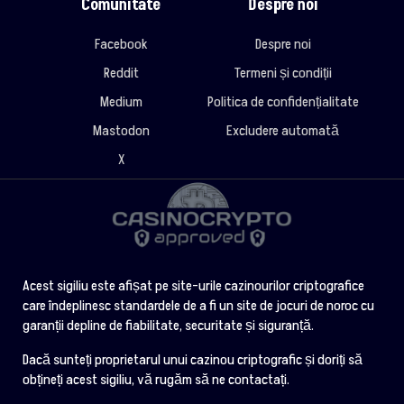
Comunitate
Despre noi
Facebook
Despre noi
Reddit
Termeni și condiții
Medium
Politica de confidențialitate
Mastodon
Excludere automată
X
Acest sigiliu este afișat pe site-urile cazinourilor criptografice
care îndeplinesc standardele de a fi un site de jocuri de noroc cu
garanții depline de fiabilitate, securitate și siguranță.
Dacă sunteți proprietarul unui cazinou criptografic și doriți să
obțineți acest sigiliu, vă rugăm să ne contactați.