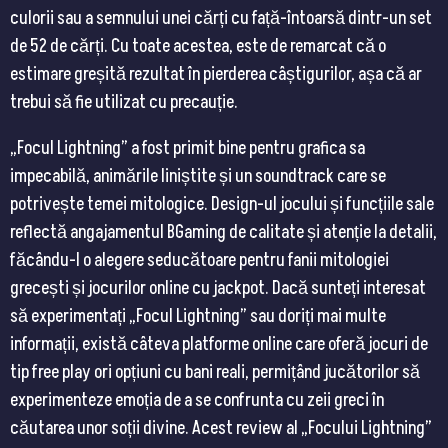
culorii sau a semnului unei cărți cu față-întoarsă dintr-un set
de 52 de cărți. Cu toate acestea, este de remarcat că o
estimare greșită rezultat în pierderea câștigurilor, așa că ar
trebui să fie utilizat cu precauție.
„Focul Lightning” a fost primit bine pentru grafica sa
impecabilă, animările liniștite și un soundtrack care se
potrivește temei mitologice. Design-ul jocului și funcțiile sale
reflectă angajamentul BGaming de calitate și atenție la detalii,
făcându-l o alegere seducătoare pentru fanii mitologiei
grecești și jocurilor online cu jackpot. Dacă sunteți interesat
să experimentați „Focul Lightning” sau doriți mai multe
informații, există câteva platforme online care oferă jocuri de
tip free play ori opțiuni cu bani reali, permițând jucătorilor să
experimenteze emoția de a se confrunta cu zeii greci în
căutarea unor soții divine. Acest review al „Focului Lightning”