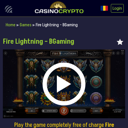
Login
Home
»
Games
»
Fire Lightning – BGaming
Fire Lightning – BGaming
Play the game completely free of charge
Fire