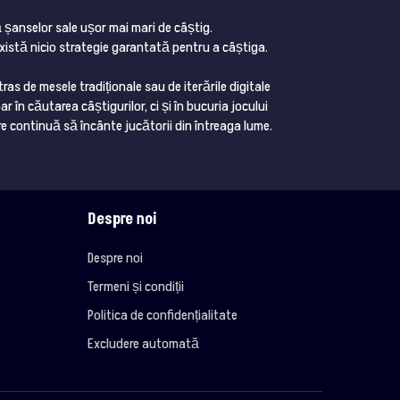
ă șanselor sale ușor mai mari de câștig.
există nicio strategie garantată pentru a câștiga.
ras de mesele tradiționale sau de iterările digitale
în căutarea câștigurilor, ci și în bucuria jocului
re continuă să încânte jucătorii din întreaga lume.
Despre noi
Despre noi
Termeni și condiții
Politica de confidențialitate
Excludere automată