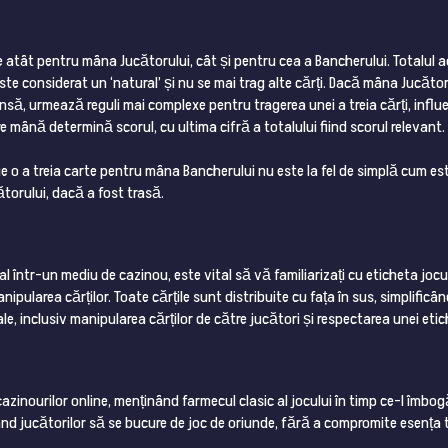
te atât pentru mâna Jucătorului, cât și pentru cea a Bancherului. Totalul
ste considerat un ‘natural’ și nu se mai trag alte cărți. Dacă mâna Jucător
să, urmează reguli mai complexe pentru tragerea unei a treia cărți, influen
are mână determină scorul, cu ultima cifră a totalului fiind scorul relevan
ge o a treia carte pentru mâna Bancherului nu este la fel de simplă cum este
ătorului, dacă a fost trasă.
al într-un mediu de cazinou, este vital să vă familiarizați cu eticheta joc
nipularea cărților. Toate cărțile sunt distribuite cu fața în sus, simplificân
e, inclusiv manipularea cărților de către jucători și respectarea unei eti
azinourilor online, menținând farmecul clasic al jocului în timp ce-l îmbo
nd jucătorilor să se bucure de joc de oriunde, fără a compromite esența t