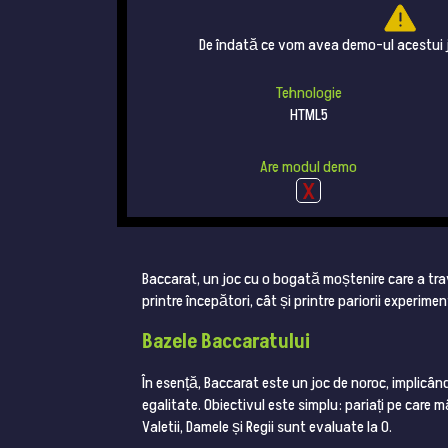
De îndată ce vom avea demo-ul acestui jo
Tehnologie
HTML5
Are modul demo
Baccarat, un joc cu o bogată moștenire care a tra
printre începători, cât și printre pariorii experime
Bazele Baccaratului
În esență, Baccarat este un joc de noroc, implicând
egalitate. Obiectivul este simplu: pariați pe care m
Valetii, Damele și Regii sunt evaluate la 0.