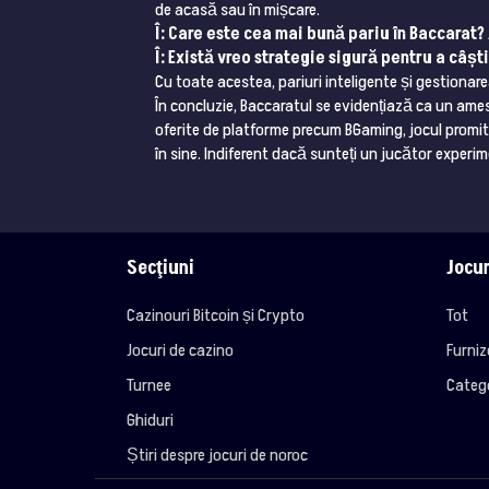
de acasă sau în mișcare.
Î: Care este cea mai bună pariu în Baccarat?
Î: Există vreo strategie sigură pentru a câșt
Cu toate acestea, pariuri inteligente și gestionar
În concluzie, Baccaratul se evidențiază ca un amest
oferite de platforme precum BGaming, jocul promite
în sine. Indiferent dacă sunteți un jucător experi
Secţiuni
Jocur
Cazinouri Bitcoin și Crypto
Tot
Jocuri de cazino
Furnizo
Turnee
Catego
Ghiduri
Știri despre jocuri de noroc