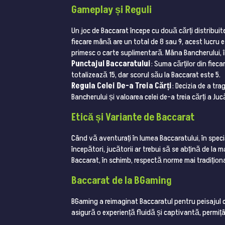
Gameplay și Reguli
Un joc de Baccarat începe cu două cărți distribui
fiecare mână are un total de 8 sau 9, acest lucru e
primesc o carte suplimentară. Mâna Bancherului, în
Punctajul Baccaratului
: Suma cărților din fiec
totalizează 15, dar scorul său la Baccarat este 5.
Regula Celei De-a Treia Cărți
: Decizia de a tra
Bancherului și valoarea celei de-a treia cărți a Juc
Etică și Variante de Baccarat
Când vă aventurați în lumea Baccaratului, în speci
începători, jucătorii ar trebui să se abțină de la ma
Baccarat, în schimb, respectă norme mai tradițional
Baccarat de la BGaming
BGaming a reimaginat Baccaratul pentru peisajul c
asigură o experiență fluidă și captivantă, permițâ