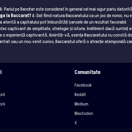
A: Pariul pe Bancher este considerat în general cel mai sigur pariu datorit
iga la Baccarat?
A: Dat fiind natura Baccaratului ca un joc de noroc, nu 
ea atentă a capitalului pot îmbunătăți șansele de un rezultat favorabil.
ec captivant de simplitate, strategie și istorie. Indiferent dacă sunteți at
 o experiență captivantă. Amintiți-vă, esența Baccaratului nu constă doar 
mentat sau un nou venit curios, Baccaratul oferă o atracție atemporală ca
i
Comunitate
Facebook
rii
Reddit
rii
Medium
Mastodon
X