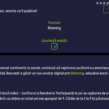
★★★
★★★
c, acesta va fi publicat!
Furnizor
BGaming
Asistență mobilă
versat continente și secole, continuă să captiveze jucătorii cu amestecul
ntați, Baccarat a găsit un nou avatar digital prin
BGaming
, aducând acest j
 două mâini – Jucătorul și Bancherul. Participanții la joc au opțiunea de a
ână va obține un total cel mai apropiat de 9. Cărțile de la 2 la 9 își păstrea