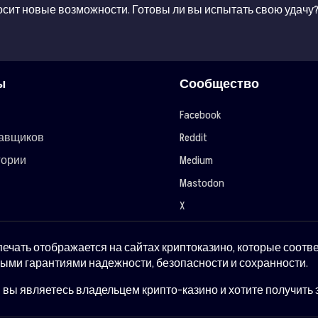
осит новые возможности. Готовы ли вы испытать свою удачу
ы
Сообщество
Facebook
авщиков
Reddit
гории
Medium
Mastodon
X
печать отображается на сайтах криптоказино, которые соотв
ыми гарантиями надежности, безопасности и сохранности.
 вы являетесь владельцем крипто-казино и хотите получить э