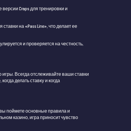
версии Craps для тренировки и
ставки на «Pass Line», что делает ее
гулируется и проверяется на честность,
ию игры. Всегда отслеживайте ваши ставки
когда делать ставку и когда
о вы поймете основные правила и
льном казино, игра приносит чувство