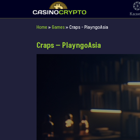
Каз
Home
»
Games
»
Craps – PlayngoAsia
Craps — PlayngoAsia