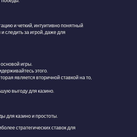
я победы.
гацию и четкий, интуитивно понятный
 и следить за игрой, даже для
я основой игры.
ридерживайтесь этого.
оторая является вторичной ставкой на то,
ьшую выгоду для казино.
оды для казино и простоты.
иболее стратегических ставок для