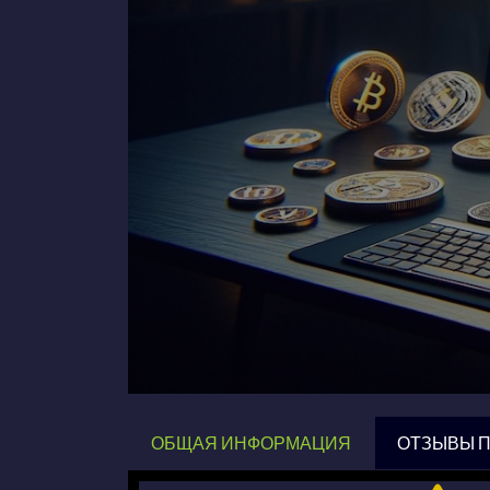
ОБЩАЯ ИНФОРМАЦИЯ
ОТЗЫВЫ 