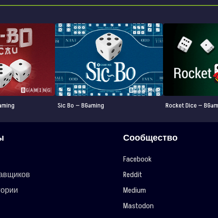
aming
Sic Bo — BGaming
Rocket Dice — BGam
ы
Сообщество
Facebook
авщиков
Reddit
гории
Medium
Mastodon