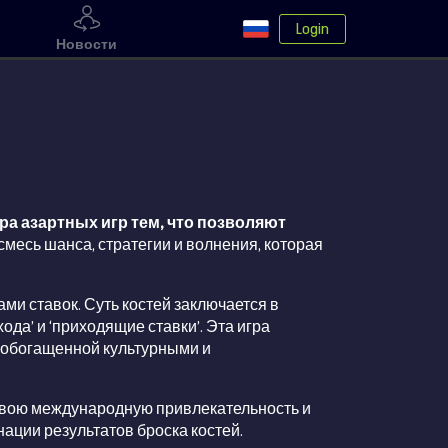
Login
Новости
а азартных игр тем, что позволяют
смесь шанса, стратегии и волнения, которая
и ставок. Суть костей заключается в
да’ и ‘приходящие ставки’. Эта игра
о обогащенной культурными и
 свою международную привлекательность и
нации результатов броска костей.