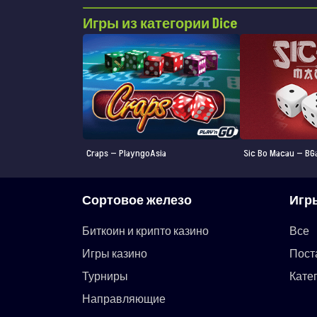
Игры из категории Dice
Craps — PlayngoAsia
Sic Bo Macau — BG
Сортовое железо
Игр
Биткоин и крипто казино
Все
Игры казино
Пост
Турниры
Кате
Направляющие