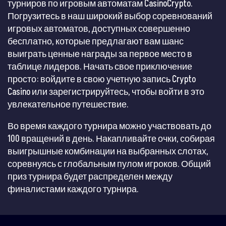
турниров по игровым автоматам CasinoCrypto.
Погрузитесь в наш широкий выбор соревнований
игровых автоматов, доступных совершенно
бесплатно, которые предлагают вам шанс
выиграть ценные награды за первое место в
таблице лидеров. Начать свое приключение
просто: войдите в свою учетную запись Crypto
Casino или зарегистрируйтесь, чтобы войти в это
увлекательное путешествие.
Во время каждого турнира можно участвовать до
100 вращений в день. Накапливайте очки, собирая
выигрышные комбинации на выбранных слотах,
соревнуясь с глобальным пулом игроков. Общий
приз турнира будет распределен между
финалистами каждого турнира.