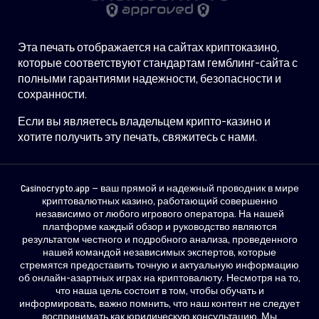
Эта печать отображается на сайтах криптоказино,
которые соответствуют стандартам гемблинг-сайта с
полными гарантиями надежности, безопасности и
сохранности.
Если вы являетесь владельцем крипто-казино и
хотите получить эту печать, свяжитесь с нами.
Casinocrypto.app — ваш прямой и надежный проводник в мире
криптовалютных казино, работающий совершенно
независимо от любого игрового оператора. На нашей
платформе каждый обзор и руководство являются
результатом честного и подробного анализа, проведенного
нашей командой независимых экспертов, которые
стремятся предоставить точную и актуальную информацию
об онлайн-азартных играх на криптовалюту. Несмотря на то,
что наша цель состоит в том, чтобы обучать и
информировать, важно помнить, что наш контент не следует
воспринимать как юридическую консультацию. Мы