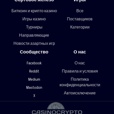
Биткоин и крипто казино
Все
Игры казино
Поставщиков
Турниры
Категории
Направляющие
Новости азартных игр
Сообщество
О нас
Facebook
О нас
Reddit
Правила и условия
Medium
Политика
конфиденциальности
Mastodon
Автоисключение
X