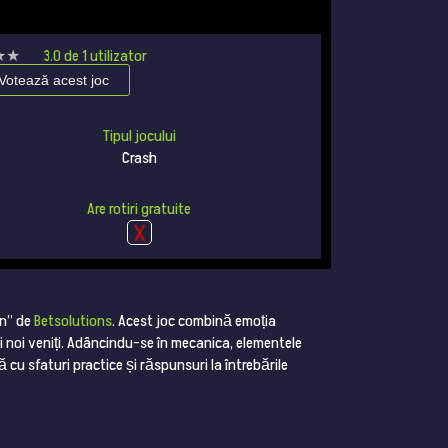
★★
★★
3.0
de
1
utilizator
Votează acest joc
Tipul jocului
Crash
Are rotiri gratuite
in” de
Betsolutions
. Acest joc combină emoția
i noi veniți. Adâncindu-se în mecanica, elementele
cu sfaturi practice și răspunsuri la întrebările