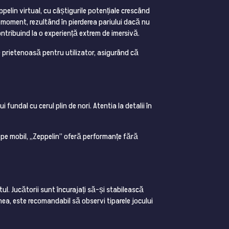
ppelin virtual, cu câștigurile potențiale crescând
e moment, rezultând în pierderea pariului dacă nu
ntribuind la o experiență extrem de imersivă.
e prietenoasă pentru utilizator, asigurând că
fundal cu cerul plin de nori. Atentia la detalii în
ie pe mobil, „Zeppelin” oferă performanțe fără
ul. Jucătorii sunt încurajați să-și stabilească
enea, este recomandabil să observi tiparele jocului