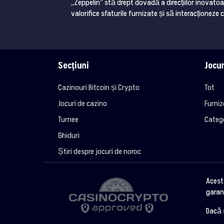
„Zeppelin” stă drept dovadă a direcțiilor inovatoar
valorifice sfaturile furnizate și să interacționez
Secţiuni
Jocur
Cazinouri Bitcoin și Crypto
Tot
Jocuri de cazino
Furnizo
Turnee
Catego
Ghiduri
Știri despre jocuri de noroc
Acest 
garanț
Dacă s