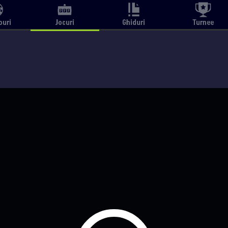
ouri
Jocuri
Ghiduri
Turnee