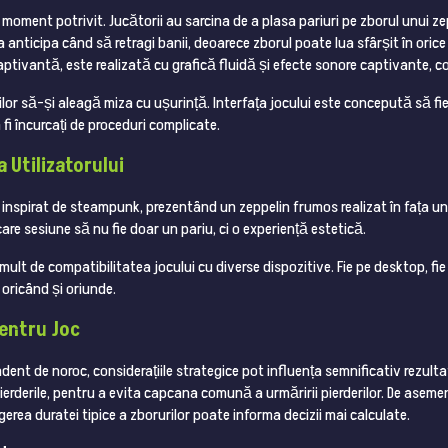
 moment potrivit. Jucătorii au sarcina de a plasa pariuri pe zborul unui ze
a anticipa când să retragi banii, deoarece zborul poate lua sfârșit în oric
ptivantă, este realizată cu grafică fluidă și efecte sonore captivante, co
ilor să-și aleagă miza cu ușurință. Interfața jocului este concepută să fi
fi încurcați de proceduri complicate.
 Utilizatorului
 inspirat de steampunk, prezentând un zeppelin frumos realizat în fața unui 
re sesiune să nu fie doar un pariu, ci o experiență estetică.
mult de compatibilitatea jocului cu diverse dispozitive. Fie pe desktop, f
 oricând și oriunde.
pentru Joc
ent de noroc, considerațiile strategice pot influența semnificativ rezultat
i pierderile, pentru a evita capcana comună a urmăririi pierderilor. De asem
gerea duratei tipice a zborurilor poate informa decizii mai calculate.