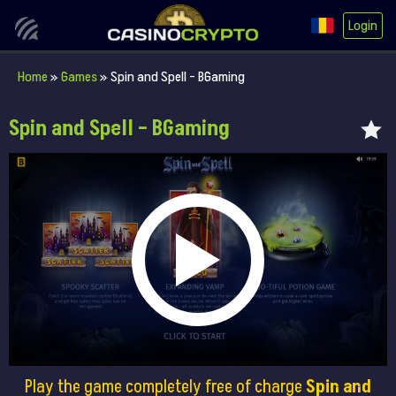
Login
Home
»
Games
»
Spin and Spell – BGaming
Spin and Spell – BGaming
Play the game completely free of charge
Spin and