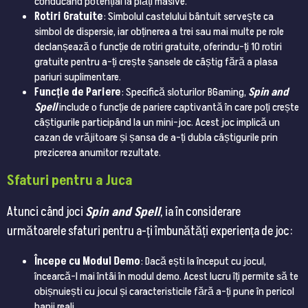
conducând potențial la plăți masive.
Rotiri Gratuite
: Simbolul castelului bântuit servește ca
simbol de dispersie, iar obținerea a trei sau mai multe pe role
declanșează o funcție de rotiri gratuite, oferindu-ți 10 rotiri
gratuite pentru a-ți crește șansele de câștig fără a plasa
pariuri suplimentare.
Funcție de Pariere
: Specifică sloturilor BGaming,
Spin and
Spell
include o funcție de pariere captivantă în care poți crește
câștigurile participând la un mini-joc. Acest joc implică un
cazan de vrăjitoare și șansa de a-ți dubla câștigurile prin
prezicerea anumitor rezultate.
Sfaturi pentru a Juca
Atunci când joci
Spin and Spell
, ia în considerare
următoarele sfaturi pentru a-ți îmbunătăți experiența de joc:
Începe cu Modul Demo
: Dacă ești la început cu jocul,
încearcă-l mai întâi în modul demo. Acest lucru îți permite să te
obișnuiești cu jocul și caracteristicile fără a-ți pune în pericol
banii reali.