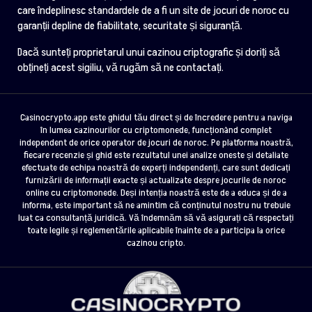
care îndeplinesc standardele de a fi un site de jocuri de noroc cu
garanții depline de fiabilitate, securitate și siguranță.
Dacă sunteți proprietarul unui cazinou criptografic și doriți să
obțineți acest sigiliu, vă rugăm să ne contactați.
Casinocrypto.app este ghidul tău direct și de încredere pentru a naviga
în lumea cazinourilor cu criptomonede, funcționând complet
independent de orice operator de jocuri de noroc. Pe platforma noastră,
fiecare recenzie și ghid este rezultatul unei analize oneste și detaliate
efectuate de echipa noastră de experți independenți, care sunt dedicați
furnizării de informații exacte și actualizate despre jocurile de noroc
online cu criptomonede. Deși intenția noastră este de a educa și de a
informa, este important să ne amintim că conținutul nostru nu trebuie
luat ca consultanță juridică. Vă îndemnăm să vă asigurați că respectați
toate legile și reglementările aplicabile înainte de a participa la orice
cazinou cripto.