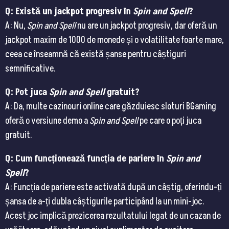
Q: Există un jackpot progresiv în
Spin and Spell
?
A: Nu,
Spin and Spell
nu are un jackpot progresiv, dar oferă un
jackpot maxim de 1000 de monede și o volatilitate foarte mare,
ceea ce înseamnă că există șanse pentru câștiguri
semnificative.
Q: Pot juca
Spin and Spell
gratuit?
A: Da, multe cazinouri online care găzduiesc sloturi BGaming
oferă o versiune demo a
Spin and Spell
pe care o poți juca
gratuit.
Q: Cum funcționează funcția de pariere în
Spin and
Spell
?
A: Funcția de pariere este activată după un câștig, oferindu-ți
șansa de a-ți dubla câștigurile participând la un mini-joc.
Acest joc implică prezicerea rezultatului legat de un cazan de