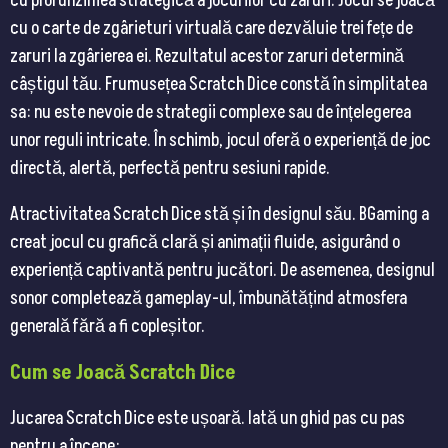
cu profunzimea strategică a jocurilor cu zaruri. Jocul se joacă
cu o carte de zgârieturi virtuală care dezvăluie trei fețe de
zaruri la zgârierea ei. Rezultatul acestor zaruri determină
câștigul tău. Frumusețea Scratch Dice constă în simplitatea
sa: nu este nevoie de strategii complexe sau de înțelegerea
unor reguli intricate. În schimb, jocul oferă o experiență de joc
directă, alertă, perfectă pentru sesiuni rapide.
Atractivitatea Scratch Dice stă și în designul său. BGaming a
creat jocul cu grafică clară și animații fluide, asigurând o
experiență captivantă pentru jucători. De asemenea, designul
sonor completează gameplay-ul, îmbunătățind atmosfera
generală fără a fi copleșitor.
Cum se Joacă Scratch Dice
Jucarea Scratch Dice este ușoară. Iată un ghid pas cu pas
pentru a începe: