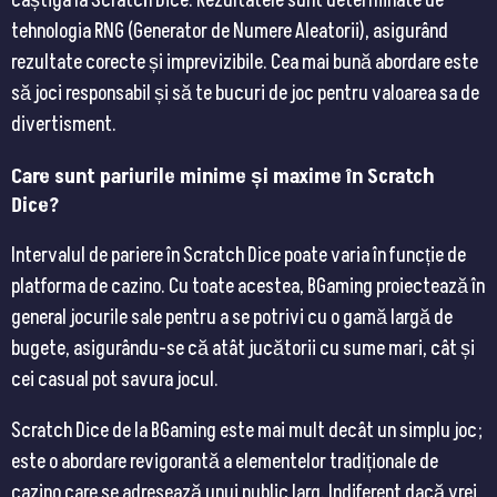
câștiga la Scratch Dice. Rezultatele sunt determinate de
tehnologia RNG (Generator de Numere Aleatorii), asigurând
rezultate corecte și imprevizibile. Cea mai bună abordare este
să joci responsabil și să te bucuri de joc pentru valoarea sa de
divertisment.
Care sunt pariurile minime și maxime în Scratch
Dice?
Intervalul de pariere în Scratch Dice poate varia în funcție de
platforma de cazino. Cu toate acestea, BGaming proiectează în
general jocurile sale pentru a se potrivi cu o gamă largă de
bugete, asigurându-se că atât jucătorii cu sume mari, cât și
cei casual pot savura jocul.
Scratch Dice de la BGaming este mai mult decât un simplu joc;
este o abordare revigorantă a elementelor tradiționale de
cazino care se adresează unui public larg. Indiferent dacă vrei