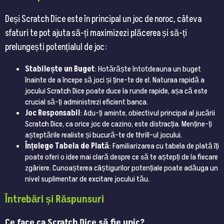
Deși Scratch Dice este în principal un joc de noroc, câteva
sfaturi te pot ajuta să-ți maximizezi plăcerea și să-ți
prelungești potențialul de joc:
Stabilește un Buget
: Hotărăște întotdeauna un buget
înainte de a începe să joci și ține-te de el. Naturaa rapidă a
jocului Scratch Dice poate duce la runde rapide, așa că este
crucial să-ți administrezi eficient banca.
Joc Responsabil
: Adu-ți aminte, obiectivul principal al jucării
Scratch Dice, ca orice joc de cazino, este distracția. Menține-ți
așteptările realiste și bucură-te de thrill-ul jocului.
Înțelege Tabela de Plată
: Familiarizarea cu tabela de plată îți
poate oferi o idee mai clară despre ce să te aștepți de la fiecare
zgâriere. Cunoașterea câștigurilor potențiale poate adăuga un
nivel suplimentar de excitare jocului tău.
Întrebări și Răspunsuri
Ce face ca Scratch Dice să fie unic?