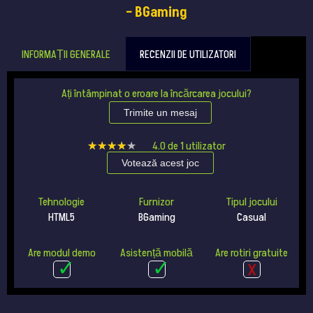
– BGaming
INFORMAȚII GENERALE
RECENZII DE UTILIZATORI
Ați întâmpinat o eroare la încărcarea jocului?
Trimite un mesaj
★★★★★
★★★★★
4.0
de
1
utilizator
Votează acest joc
Tehnologie
Furnizor
Tipul jocului
HTML5
BGaming
Casual
Are modul demo
Asistență mobilă
Are rotiri gratuite