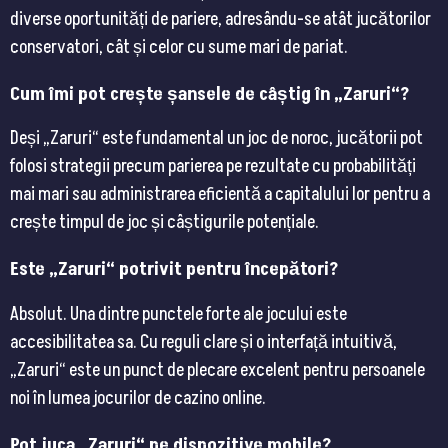
diverse oportunități de pariere, adresându-se atât jucătorilor
conservatori, cât și celor cu sume mari de pariat.
Cum îmi pot crește șansele de câștig în „Zaruri“?
Deși „Zaruri“ este fundamental un joc de noroc, jucătorii pot
folosi strategii precum parierea pe rezultate cu probabilități
mai mari sau administrarea eficientă a capitalului lor pentru a
crește timpul de joc și câștigurile potențiale.
Este „Zaruri“ potrivit pentru începători?
Absolut. Una dintre punctele forte ale jocului este
accesibilitatea sa. Cu reguli clare și o interfață intuitivă,
„Zaruri“ este un punct de plecare excelent pentru persoanele
noi în lumea jocurilor de cazino online.
Pot juca „Zaruri“ pe dispozitive mobile?