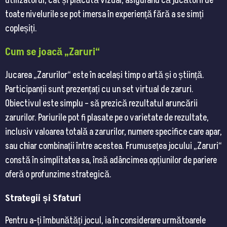
utilizatorul, cât și plăcută vizual, asigurând că jucătorii de
toate nivelurile se pot imersa în experiență fără a se simți
copleșiți.
Cum se joacă „Zaruri“
Jucarea „Zarurilor“ este în același timp o artă și o știință.
Participanții sunt prezențați cu un set virtual de zaruri.
Obiectivul este simplu – să prezică rezultatul aruncării
zarurilor. Pariurile pot fi plasate pe o varietate de rezultate,
inclusiv valoarea totală a zarurilor, numere specifice care apar,
sau chiar combinații între acestea. Frumusețea jocului „Zaruri“
constă în simplitatea sa, însă adâncimea opțiunilor de pariere
oferă o profunzime strategică.
Strategii și Sfaturi
Pentru a-ți îmbunătăți jocul, ia în considerare următoarele