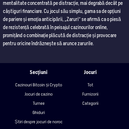
mentalitate concentrată pe distracție, mai degrabă decât pe
câștiguri financiare. Cu jocul său simplu, gama sa de opțiuni
de pariere și emoția anticipării, „Zaruri“ se afirmă ca o piesă
de rezistență celebrată în peisajul cazinourilor online,
promițând o combinație plăcută de distracție și provocare
pentru oricine îndrăznește să arunce zarurile.
Secţiuni
Jocuri
Cazinouri Bitcoin și Crypto
Tot
Jocuri de cazino
Furnizorii
Turnee
Categorii
Ghiduri
Știri despre jocuri de noroc