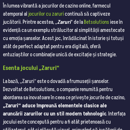
În lumea vibrantă a jocurilor de cazino online, farmecul
atemporal al
jocurilor cu zaruri
continuă să captiveze
jucătorii. Printre acestea, „
Zaruri
“ de la
Betsolutions
iese în
evidență ca un exemplu strălucitor al simplității amestecate
cu emoția șanselor. Acest joc, înrădăcinat în istorie și totuși
atât de perfect adaptat pentru era digitală, oferă
entuziaștilor o combinație unică de excitație și strategie.
Esenta jocului „Zaruri“
La bază, „Zaruri“ este o dovadă a frumuseții șanselor.
Dezvoltat de Betsolutions, o companie renumită pentru
abordarea sa inovatoare în ceea ce privește jocurile de cazino,
„Zaruri“ aduce împreună elementele clasice ale
aruncării zarurilor cu un stil modern tehnologic
. Interfața
jocului este concepută pentru a fi atât prietenoasă cu