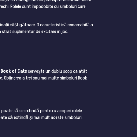
vechi. Rolele sunt împodobite cu simboluri care
inații câștigătoare. O caracteristică remarcabilă a
 strat suplimentar de excitare în joc.
l
Book of Cats
servește un dublu scop ca atât
re. Obținerea a trei sau mai multe simboluri Book
l poate să se extindă pentru a acoperi rolele
poate să extindă și mai mult aceste simboluri,