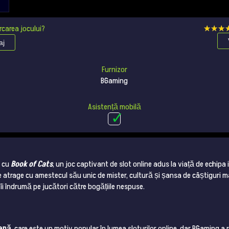
rcarea jocului?
★★★
★★★
aj
Furnizor
BGaming
Asistență mobilă
c cu
Book of Cats
, un joc captivant de slot online adus la viață de echip
 atrage cu amestecul său unic de mister, cultură și șansa de câștiguri ma
e îi îndrumă pe jucători către bogățiile nespuse.
ană
, care este un motiv popular în lumea sloturilor online, dar BGaming a