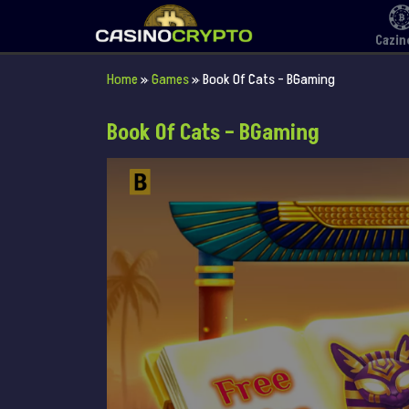
Cazin
Home
»
Games
»
Book Of Cats – BGaming
Book Of Cats – BGaming