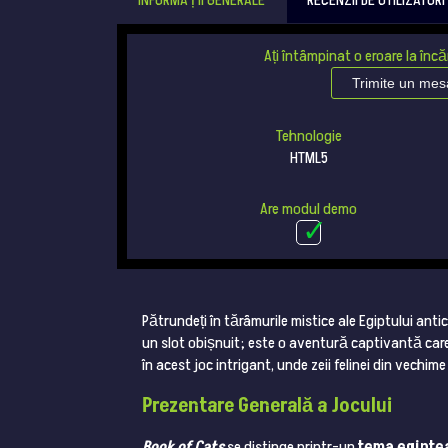
INFORMAȚII GENERALE
RECENZII DE UTILIZATORI
Ați întâmpinat o eroare la încă
Trimite un mes
Tehnologie
HTML5
Are modul demo
Pătrundeți în tărâmurile mistice ale Egiptului anti
un slot obișnuit; este o aventură captivantă care
în acest joc intrigant, unde zeii felinei din vechim
Prezentare Generală a Jocului
Book of Cats
se distinge printr-un
tema egipte