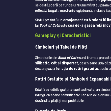
se desfășoară pe fundalul Nilului măreț cu piramid
reflectă bogata moștenire egipteană, inclusiv farao
Slotul prezintă un
aranjament cu 6 role
și
10 li
lui
Book of Cats
este
cea de-a șasea rolă ino
Gameplay și Caracteristici
Simboluri și Tabel de Plăți
Simbolurile din
Book of Cats
sunt frumos proiectate
sălbatic, cât și dispersat
, deschizând ușa către
declanșează
funcția de rotiri gratuite
, acolo 
Rotiri Gratuite și Simboluri Expandabi
Odată ce rotirile gratuite sunt activate, un simbo
întregi, crescând semnificativ șansele de a obține 
ducând la plăți și mai profitabile.