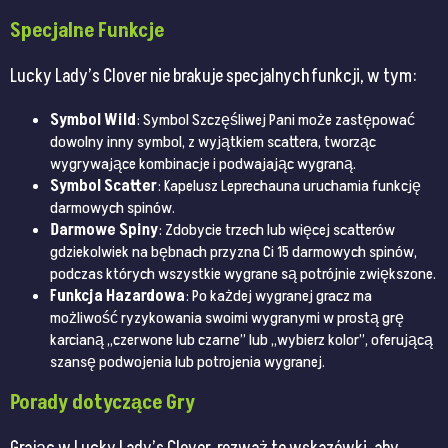
Specjalne Funkcje
Lucky Lady’s Clover nie brakuje specjalnych funkcji, w tym:
Symbol Wild
: Symbol Szczęśliwej Pani może zastępować
dowolny inny symbol, z wyjątkiem scattera, tworząc
wygrywające kombinacje i podwajając wygraną.
Symbol Scatter
: Kapelusz Leprechauna uruchamia funkcję
darmowych spinów.
Darmowe Spiny
: Zdobycie trzech lub więcej scatterów
gdziekolwiek na bębnach przyzna Ci 15 darmowych spinów,
podczas których wszystkie wygrane są potrójnie zwiększone.
Funkcja Hazardowa
: Po każdej wygranej gracz ma
możliwość ryzykowania swoimi wygranymi w prostą grę
karcianą „czerwone lub czarne” lub „wybierz kolor”, oferującą
szansę podwojenia lub potrojenia wygranej.
Porady dotyczące Gry