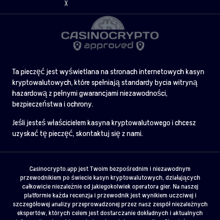
X
Ta pieczęć jest wyświetlana na stronach internetowych kasyn
kryptowalutowych, które spełniają standardy bycia witryną
hazardową z pełnymi gwarancjami niezawodności,
bezpieczeństwa i ochrony.
Jeśli jesteś właścicielem kasyna kryptowalutowego i chcesz
uzyskać tę pieczęć, skontaktuj się z nami.
Casinocrypto.app jest Twoim bezpośrednim i niezawodnym
przewodnikiem po świecie kasyn kryptowalutowych, działających
całkowicie niezależnie od jakiegokolwiek operatora gier. Na naszej
platformie każda recenzja i przewodnik jest wynikiem uczciwej i
szczegółowej analizy przeprowadzonej przez nasz zespół niezależnych
ekspertów, których celem jest dostarczanie dokładnych i aktualnych