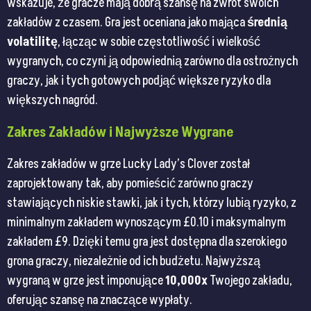
wskazuje, że gracze mają dobrą szansę na zwrot swoich
zakładów z czasem. Gra jest oceniana jako mająca
średnią
volatilitę
, łącząc w sobie częstotliwość i wielkość
wygranych, co czyni ją odpowiednią zarówno dla ostrożnych
graczy, jak i tych gotowych podjąć większe ryzyko dla
większych nagród.
Zakres Zakładów i Najwyższe Wygrane
Zakres zakładów w grze Lucky Lady’s Clover został
zaprojektowany tak, aby pomieścić zarówno graczy
stawiających niskie stawki, jak i tych, którzy lubią ryzyko, z
minimalnym zakładem wynoszącym £0.10 i maksymalnym
zakładem £9. Dzięki temu gra jest dostępna dla szerokiego
grona graczy, niezależnie od ich budżetu. Najwyższą
wygraną w grze jest imponujące
10,000x
Twojego zakładu,
oferując szansę na znaczące wypłaty.