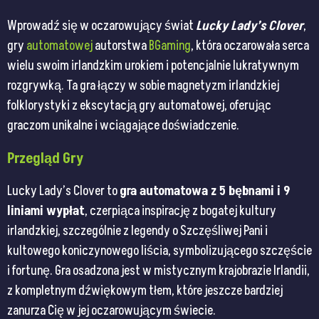
Wprowadź się w oczarowujący świat
Lucky Lady’s Clover
,
gry
automatowej
autorstwa
BGaming
, która oczarowała serca
wielu swoim irlandzkim urokiem i potencjalnie lukratywnym
rozgrywką. Ta gra łączy w sobie magnetyzm irlandzkiej
folklorystyki z ekscytacją gry automatowej, oferując
graczom unikalne i wciągające doświadczenie.
Przegląd Gry
Lucky Lady’s Clover to
gra automatowa z 5 bębnami i 9
liniami wypłat
, czerpiąca inspirację z bogatej kultury
irlandzkiej, szczególnie z legendy o Szczęśliwej Pani i
kultowego koniczynowego liścia, symbolizującego szczęście
i fortunę. Gra osadzona jest w mistycznym krajobrazie Irlandii,
z kompletnym dźwiękowym tłem, które jeszcze bardziej
zanurza Cię w jej oczarowującym świecie.