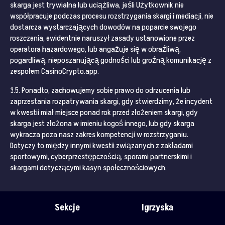
skarga jest trywialna lub uciążliwa, jeśli Użytkownik nie
współpracuje podczas procesu rozstrzygania skargi i mediacji, nie
dostarcza wystarczających dowodów na poparcie swojego
roszczenia, ewidentnie naruszył zasady ustanowione przez
operatora hazardowego, lub angażuje się w obraźliwą,
pogardliwą, nieposzanującą godności lub groźną komunikację z
zespołem CasinoCrypto.app.
3.5. Ponadto, zachowujemy sobie prawo do odrzucenia lub
zaprzestania rozpatrywania skargi, gdy stwierdzimy, że incydent
w kwestii miał miejsce ponad rok przed złożeniem skargi, gdy
skarga jest złożona w imieniu kogoś innego, lub gdy skarga
wykracza poza nasz zakres kompetencji w rozstrzyganiu.
Dotyczy to między innymi kwestii związanych z zakładami
sportowymi, cyberprzestępczością, sporami partnerskimi i
skargami dotyczącymi kasyn społecznościowych.
Sekcje
Igrzyska