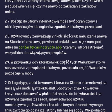
korzystanie ze Strony internetowej. Obowiązkiem Użytkownika
jest upewnienie się, czy ma prawo do zakładania zakładów
online.
2.7. Dostęp do Strony internetowej może być ograniczony z
niektórych krajów lub regionów zgodnie z lokalnymi przepisami.
2.8. Użytkownicy zauważający nieścisłości lub naruszenia prawa
na Stronie internetowej powinni skontaktować się z nami pod
adresem
contact@casinocrypto.app
. Staramy się przestrzegać
wszystkich obowiązujących przepisów.
2.9. W przypadku, gdy którakolwiek część tych Warunków stoi w
sprzeczności z przepisami lokalnymi, pozostała część Warunków
pozostaje w mocy.
2.10. Logotypy, znaki towarowe i treści na Stronie internetowej są
naszą własnością intelektualną. Logotypy i znaki towarowe
kasyn oraz dostawców płatności należą do ich właścicieli i są
używane zgodnie z zasadą sprawiedliwego użytku
nominatywnego. Powielanie treści na innych stronach wymaga
linku zwrotnego do naszej strony lub naszej zgody. Wikipedia.org