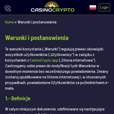
Login
Home
»
Warunki i postanowienia
Warunki i postanowienia
Te warunki korzystania („Warunki”) regulują prawa i obowiązki
wszystkich użytkowników („Użytkownicy”) w związku z
korzystaniem z
CasinoCrypto.app
(„Strona internetowa”).
Zastrzegamy sobie prawo do modyfikacji tych Warunków w
dowolnym momencie bez wcześniejszego powiadomienia. Zmiany
zostaną opublikowane na Stronie internetowej i, w stosownych
przypadkach, powiadomione Użytkowników za pośrednictwem e-
maila.
1.- Definicje
W całym niniejszym dokumencie, zdefiniowane są następujące