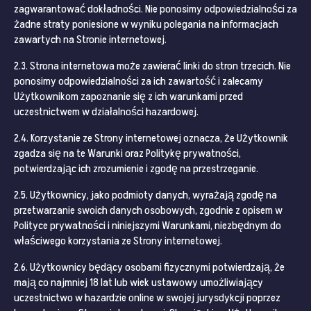
zagwarantować dokładności. Nie ponosimy odpowiedzialności za
żadne straty poniesione w wyniku polegania na informacjach
zawartych na Stronie internetowej.
2.3. Strona internetowa może zawierać linki do stron trzecich. Nie
ponosimy odpowiedzialności za ich zawartość i zalecamy
Użytkownikom zapoznanie się z ich warunkami przed
uczestnictwem w działalności hazardowej.
2.4. Korzystanie ze Strony internetowej oznacza, że Użytkownik
zgadza się na te Warunki oraz Politykę prywatności,
potwierdzając ich zrozumienie i zgodę na przestrzeganie.
2.5. Użytkownicy, jako podmioty danych, wyrażają zgodę na
przetwarzanie swoich danych osobowych, zgodnie z opisem w
Polityce prywatności i niniejszymi Warunkami, niezbędnym do
właściwego korzystania ze Strony internetowej.
2.6. Użytkownicy będący osobami fizycznymi potwierdzają, że
mają co najmniej 18 lat lub wiek ustawowy umożliwiający
uczestnictwo w hazardzie online w swojej jurysdykcji poprzez