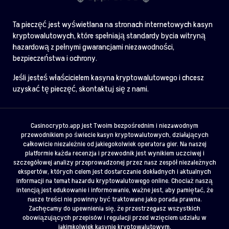
Ta pieczęć jest wyświetlana na stronach internetowych kasyn
kryptowalutowych, które spełniają standardy bycia witryną
hazardową z pełnymi gwarancjami niezawodności,
bezpieczeństwa i ochrony.
Jeśli jesteś właścicielem kasyna kryptowalutowego i chcesz
uzyskać tę pieczęć, skontaktuj się z nami.
Casinocrypto.app jest Twoim bezpośrednim i niezawodnym
przewodnikiem po świecie kasyn kryptowalutowych, działających
całkowicie niezależnie od jakiegokolwiek operatora gier. Na naszej
platformie każda recenzja i przewodnik jest wynikiem uczciwej i
szczegółowej analizy przeprowadzonej przez nasz zespół niezależnych
ekspertów, których celem jest dostarczanie dokładnych i aktualnych
informacji na temat hazardu kryptowalutowego online. Chociaż naszą
intencją jest edukowanie i informowanie, ważne jest, aby pamiętać, że
nasze treści nie powinny być traktowane jako porada prawna.
Zachęcamy do upewnienia się, że przestrzegasz wszystkich
obowiązujących przepisów i regulacji przed wzięciem udziału w
jakimkolwiek kasynie kryptowalutowym.