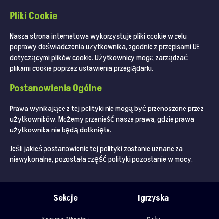
Pliki Cookie
Nasza strona internetowa wykorzystuje pliki cookie w celu
poprawy doświadczenia użytkownika, zgodnie z przepisami UE
dotyczącymi plików cookie. Użytkownicy mogą zarządzać
plikami cookie poprzez ustawienia przeglądarki.
Postanowienia Ogólne
Prawa wynikające z tej polityki nie mogą być przenoszone przez
użytkowników. Możemy przenieść nasze prawa, gdzie prawa
użytkownika nie będą dotknięte.
Jeśli jakieś postanowienie tej polityki zostanie uznane za
niewykonalne, pozostała część polityki pozostanie w mocy.
Sekcje
Igrzyska