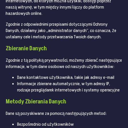
internetowych, do których można uzyskać dostęp poprzez
naszą witrynę, w tym między innymi łączy do platform
hazardowych online.
Zgodnie z odpowiednimi przepisami dotyczącymi Ochrony
Danych, działamy jako „administrator danych”, co oznacza, że
ustalamy cele i metody przetwarzania Twoich danych.
Zbieranie Danych
Zgodnie z tą polityką prywatności, możemy zbierać następujące
informacje, w tym dane osobowe od naszych użytkowników:
Dane kontaktowe użytkownika, takie jak adresy e-mail
Informacje zbierane automatycznie, w tym adresy IP,
rodzaje przeglądarek internetowych i systemy operacyjne
Metody Zbierania Danych
Dane są pozyskiwane za pomocą następujących metod:
Bezpośrednio od użytkowników