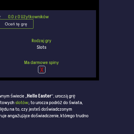
★
★
0.0
z
0
Użytkowników
Oceń tę grę
Rodzaj gry
Slots
Ma darmowe spiny
wnym świecie „
Hello Easter
“, uroczą grę
netowych
slotów
; to urocza podróż do świata,
zględu na to, czy jesteś doświadczonym
ruje angażujące doświadczenie, którego trudno