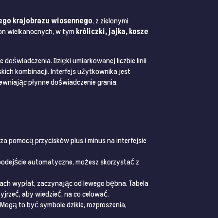
nego krajobrazu wiosennego
, z zielonymi
ikon wielkanocnych, w tym
króliczki, jajka, kosze
 doświadczenia. Dzięki umiarkowanej liczbie linii
kich kombinacji. Interfejs użytkownika jest
pewniając płynne doświadczenie grania.
a pomocą przycisków plus i minus na interfejsie
sz podejście automatyczne, możesz skorzystać z
iach wypłat, zaczynając od lewego bębna. Tabela
yjrzeć, aby wiedzieć, na co celować.
Mogą to być symbole dzikie, rozproszenia,