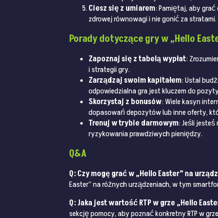
Ciesz się z umiarem
: Pamiętaj, aby grać
zdrowej równowagi i nie gonić za stratami.
Porady dotyczące gry w „Hello East
Zapoznaj się z tabelą wypłat
: Zrozumi
i strategii gry.
Zarządzaj swoim kapitałem
: Ustal budż
odpowiedzialna gra jest kluczem do pozy
Skorzystaj z bonusów
: Wiele kasyn int
dopasowań depozytów lub inne oferty, któ
Trenuj w trybie darmowym
: Jeśli jeste
ryzykowania prawdziwych pieniędzy.
Q&A
Q: Czy mogę grać w „Hello Easter” na urząd
Easter” na różnych urządzeniach, w tym smartfon
Q: Jaka jest wartość RTP w grze „Hello Easte
sekcję pomocy, aby poznać konkretny RTP w grze 