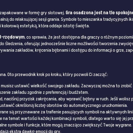
y, zapakowane w formę gry slotowej.
Gra osadzona jest na tle spokoj
alną do relaksującej sesji grania. Symbole to mieszanka tradycyjnych 
i kolorową estetyką, która oddaje istotę święta.
 3-rzędowym
, co sprawia, że jest dostępna dla graczy o różnym poziomie
do śledzenia, oferując jednocześnie liczne możliwości tworzenia zwycięs
wywania zakładów, kręcenia bębnami i dostępu do informacji o grze, za
emna. Oto przewodnik krok po kroku, który pozwoli Ci zacząć:
, musisz ustawić wielkość swojego zakładu. Zazwyczaj można to zrobić z
szenie zakładu zgodnie z preferencją i budżetem.
ad, naciśnij przycisk zakręcania, aby wprawić bębny w ruch. Jeśli woli
 ustawić określoną liczbę obrotów do automatycznego uruchomienia.
rane są przyznawane za trafienie pasujących symboli na aktywnych lin
 na temat wartości każdej kombinacji symboli, dlatego warto się jej prz
alne symbole i funkcje, które mogą znacząco zwiększyć Twoje wygrane. 
dają ekstra dawkę emocji do gry.