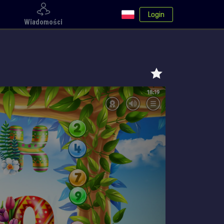
Login
Wiadomości