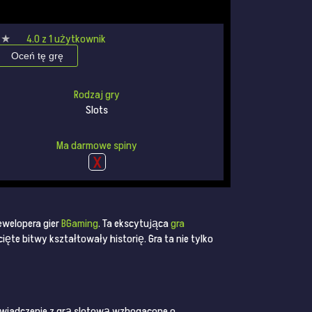
★★
★★
4.0
z
1
użytkownik
Oceń tę grę
Rodzaj gry
Slots
Ma darmowe spiny
ewelopera gier
BGaming
. Ta ekscytująca
gra
ęte bitwy kształtowały historię. Gra ta nie tylko
świadczenie z grą slotową wzbogacone o