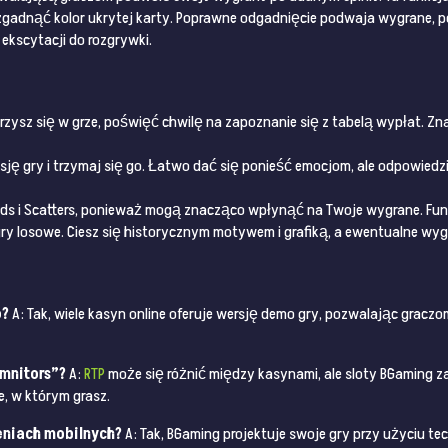
gadnąć kolor ukrytej karty. Poprawne odgadnięcie podwaja wygrane, p
kscytacji do rozgrywki.
rzysz się w grze, poświęć chwilę na zapoznanie się z tabelą wypłat. Z
esję gry i trzymaj się go. Łatwo dać się ponieść emocjom, ale odpowiedz
lds i Scatters, ponieważ mogą znacząco wpłynąć na Twoje wygrane. Funk
 gry losowe. Ciesz się historycznym motywem i grafiką, a ewentualne wyg
o?
A: Tak, wiele kasyn online oferuje wersję demo gry, pozwalając gra
omnitors”?
A:
RTP
może się różnić między kasynami, ale sloty BGaming z
, w którym grasz.
eniach mobilnych?
A: Tak, BGaming projektuje swoje gry przy użyciu te