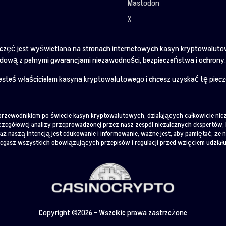
Mastodon
X
eczęć jest wyświetlana na stronach internetowych kasyn kryptowalutow
dową z pełnymi gwarancjami niezawodności, bezpieczeństwa i ochrony.
 jesteś właścicielem kasyna kryptowalutowego i chcesz uzyskać tę pieczę
ewodnikiem po świecie kasyn kryptowalutowych, działających całkowicie niezale
zczegółowej analizy przeprowadzonej przez nasz zespół niezależnych ekspertów, 
aż naszą intencją jest edukowanie i informowanie, ważne jest, aby pamiętać, że 
egasz wszystkich obowiązujących przepisów i regulacji przed wzięciem udział
Copyright ©2026 - Wszelkie prawa zastrzeżone