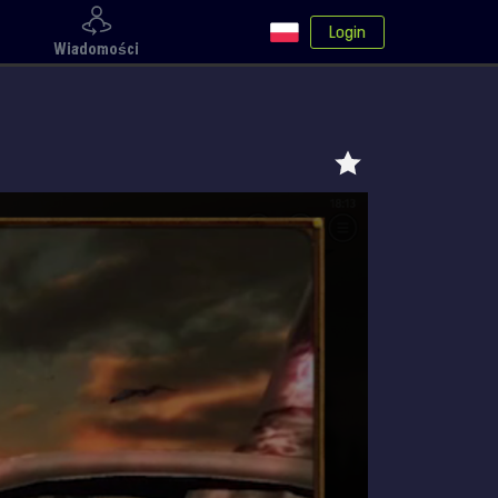
Login
Wiadomości