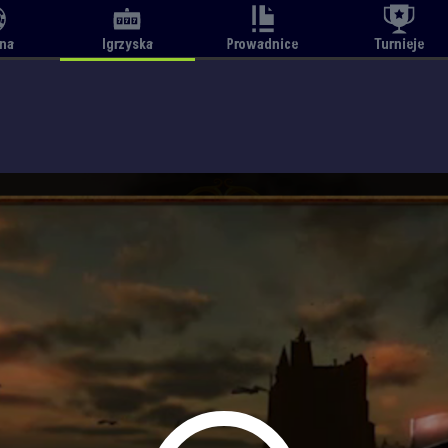
na
Igrzyska
Prowadnice
Turnieje