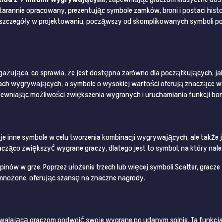
starannie opracowany, prezentując symbole zamków, broni i postaci hist
 szczegóły w projektowaniu, począwszy od skomplikowanych symboli po 
ngażująca, co sprawia, że jest dostępna zarówno dla początkujących, j
iach wygrywających, a symbole o wysokiej wartości oferują znaczące wy
pewniając możliwości zwiększenia wygranych i uruchamiania funkcji b
uje inne symbole w celu tworzenia kombinacji wygrywających, ale także
acząco zwiększyć wygrane graczy, dlatego jest to symbol, na który nal
pinów w grze. Poprzez ułożenie trzech lub więcej symboli Scatter, grac
mnożone, oferując szansę na znaczne nagrody.
zwalającą graczom podwoić swoje wygrane po udanym spinie. Ta funkcja