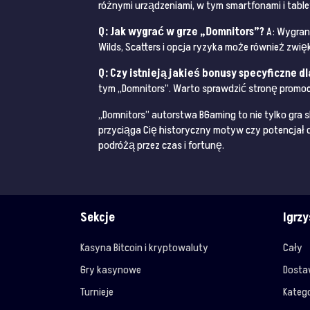
różnymi urządzeniami, w tym smartfonami i table
Q: Jak wygrać w grze „Domnitors”?
A: Wygrane
Wilds, Scatters i opcja ryzyka może również zwi
Q: Czy istnieją jakieś bonusy specyficzne d
tym „Domnitors”. Warto sprawdzić stronę promo
„Domnitors” autorstwa BGaming to nie tylko gra 
przyciąga Cię historyczny motyw czy potencjał du
podróżą przez czas i fortunę.
Sekcje
Igrz
Kasyna Bitcoin i kryptowaluty
Cały
Gry kasynowe
Dost
Turnieje
Katego