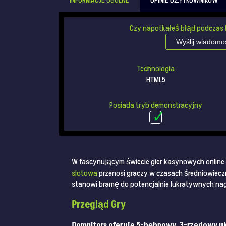
INFORMACJE OGÓLNE
OPINIE UŻYTKOWNIKÓW
Czy napotkałeś błąd podczas 
Wyślij wiadomo
Technologia
HTML5
Posiada tryb demonstracyjny
W fascynującym świecie gier kasynowych online 
slotowa
przenosi graczy w czasach średniowieczne
stanowi bramę do potencjalnie lukratywnych nagr
Przegląd Gry
Domnitors oferuje 5-bębnowy, 3-rzędowy uk