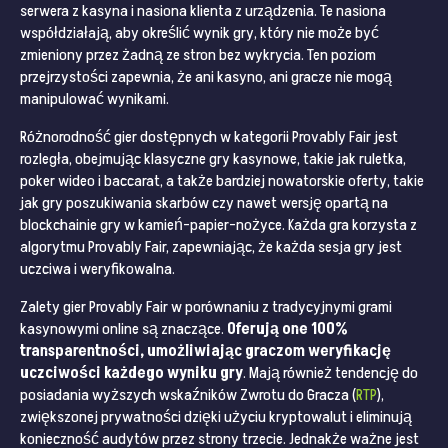
serwera z kasyna i nasiona klienta z urządzenia. Te nasiona
współdziałają, aby określić wynik gry, który nie może być
zmieniony przez żadną ze stron bez wykrycia. Ten poziom
przejrzystości zapewnia, że ani kasyno, ani gracze nie mogą
manipulować wynikami.
Różnorodność gier dostępnych w kategorii Provably Fair jest
rozległa, obejmując klasyczne gry kasynowe, takie jak ruletka,
poker wideo i baccarat, a także bardziej nowatorskie oferty, takie
jak gry poszukiwania skarbów czy nawet wersję opartą na
blockchainie gry w kamień-papier-nożyce. Każda gra korzysta z
algorytmu Provably Fair, zapewniając, że każda sesja gry jest
uczciwa i weryfikowalna.
Zalety gier Provably Fair w porównaniu z tradycyjnymi grami
kasynowymi online są znaczące.
Oferują one 100%
transparentności, umożliwiając graczom weryfikację
uczciwości każdego wyniku gry
. Mają również tendencję do
posiadania wyższych wskaźników Zwrotu do Gracza (
RTP
),
zwiększonej prywatności dzięki użyciu kryptowalut i eliminują
konieczność audytów przez strony trzecie. Jednakże ważne jest