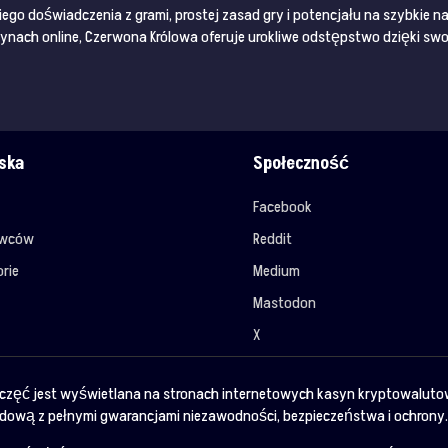
kiego doświadczenia z grami, prostej zasad gry i potencjału na szybkie n
ach online, Czerwona Królowa oferuje urokliwe odstępstwo dzięki swo
yska
Społeczność
Facebook
awców
Reddit
rie
Medium
Mastodon
X
eczęć jest wyświetlana na stronach internetowych kasyn kryptowalutow
dową z pełnymi gwarancjami niezawodności, bezpieczeństwa i ochrony.