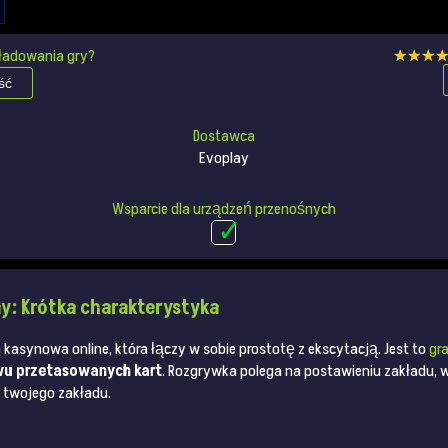
ładowania gry?
★★★
★★★
ść
Dostawca
Evoplay
Wsparcie dla urządzeń przenośnych
y: Krótka charakterystyka
kasynowa online, która łączy w sobie prostotę z ekscytacją. Jest to
gr
awu przetasowanych kart
. Rozgrywka polega na postawieniu zakładu, wyb
ego zakładu​​​​​​.