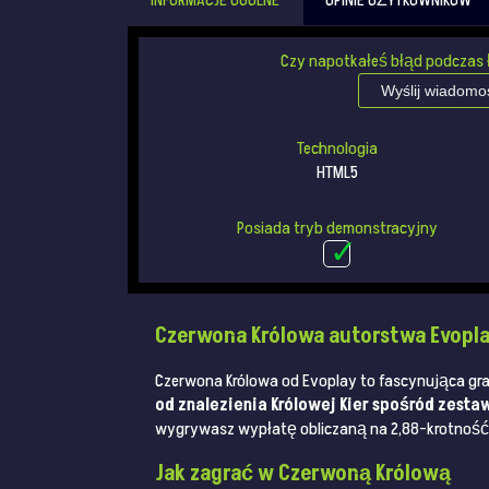
INFORMACJE OGÓLNE
OPINIE UŻYTKOWNIKÓW
Czy napotkałeś błąd podczas 
Wyślij wiadomo
Technologia
HTML5
Posiada tryb demonstracyjny
Czerwona Królowa autorstwa Evopla
Czerwona Królowa od Evoplay to fascynująca gra 
od znalezienia Królowej Kier spośród zest
wygrywasz wypłatę obliczaną na 2,88-krotność twoj
Jak zagrać w Czerwoną Królową