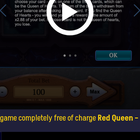
 game completely free of charge
Red Queen –