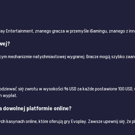
ay Entertainment, znanego gracza w przemyśle iGamingu, znanego z inn
owej?
ującym mechanizmie natychmiastowej wygranej. Gracze mogą szybko zaan
dziewać się zwrotu w wysokości 96 USD za każde postawione 100 USD, w
wypłat​​.
 dowolnej platformie online?
h kasynach online, które oferują gry Evoplay. Zawsze upewnij się, że 