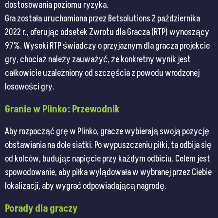
dostosowania poziomu ryzyka.
Gra została uruchomiona przez Betsolutions 2 października
2022 r., oferując odsetek Zwrotu dla Gracza (RTP) wynoszący
97%. Wysoki RTP świadczy o przyjaznym dla gracza projekcie
gry, chociaż należy zauważyć, że konkretny wynik jest
całkowicie uzależniony od szczęścia z powodu wrodzonej
losowości gry.
Granie w Plinko: Przewodnik
Aby rozpocząć grę w Plinko, gracze wybierają swoją pozycję
obstawiania na dole siatki. Po wypuszczeniu piłki, ta odbija się
od kolców, budując napięcie przy każdym odbiciu. Celem jest
spowodowanie, aby piłka wylądowała w wybranej przez Ciebie
lokalizacji, aby wygrać odpowiadającą nagrodę.
Porady dla graczy