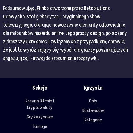
Podsumowując, Plinko stworzone przez Betsolutions
uchwyciło istotę ekscytacji oryginalnego show
telewizyjnego, oferując nowoczesne elementy odpowiednie
dla miłośników hazardu online. Jego prosty design, połączony
z dreszczykiem emocji związanych z przypadkiem, sprawia,
że jest to wyróżniający się wybór dla graczy poszukujących
angażującej i łatwej do zrozumienia rozgrywki.
Sekcje
Igrzyska
Kasyna Bitcoin i
Cały
kryptowaluty
Dostawców
Gry kasynowe
Kategorie
Turnieje