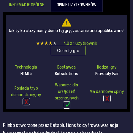
INFORMACJE OGÓLNE
OPINIE UŻYTKOWNIKÓW
Jak tylko otrzymamy demo tej gry, zostanie ono opublikowane!
★★★★★
★★★★★
4.0
z
1
użytkownik
Oceń tę grę
Technologia
Dostawca
Rodzaj gry
HTML5
Betsolutions
Provably Fair
Wsparcie dla
Posiada tryb
urządzeń
Ma darmowe spiny
demonstracyjny
przenośnych
Plinko stworzone przez Betsolutions to cyfrowa wariacja