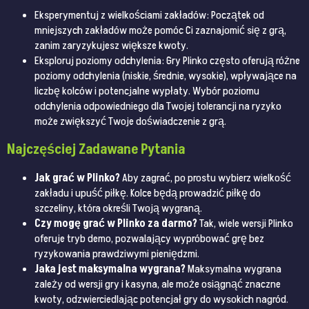
Eksperymentuj z wielkościami zakładów: Początek od
mniejszych zakładów może pomóc Ci zaznajomić się z grą,
zanim zaryzykujesz większe kwoty.
Eksploruj poziomy odchylenia: Gry Plinko często oferują różne
poziomy odchylenia (niskie, średnie, wysokie), wpływające na
liczbę kolców i potencjalne wypłaty. Wybór poziomu
odchylenia odpowiedniego dla Twojej tolerancji na ryzyko
może zwiększyć Twoje doświadczenie z grą.
Najczęściej Zadawane Pytania
Jak grać w Plinko?
Aby zagrać, po prostu wybierz wielkość
zakładu i upuść piłkę. Kolce będą prowadzić piłkę do
szczeliny, która określi Twoją wygraną.
Czy mogę grać w Plinko za darmo?
Tak, wiele wersji Plinko
oferuje tryb demo, pozwalający wypróbować grę bez
ryzykowania prawdziwymi pieniędzmi.
Jaka jest maksymalna wygrana?
Maksymalna wygrana
zależy od wersji gry i kasyna, ale może osiągnąć znaczne
kwoty, odzwierciedlając potencjał gry do wysokich nagród.