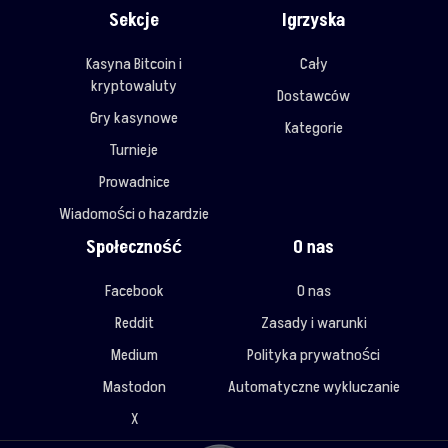
Sekcje
Igrzyska
Kasyna Bitcoin i
Cały
kryptowaluty
Dostawców
Gry kasynowe
Kategorie
Turnieje
Prowadnice
Wiadomości o hazardzie
Społeczność
O nas
Facebook
O nas
Reddit
Zasady i warunki
Medium
Polityka prywatności
Mastodon
Automatyczne wykluczanie
X