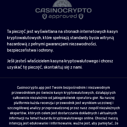
Ta pieczęć jest wyświetlana na stronach internetowych kasyn
kryptowalutowych, które spełniają standardy bycia witryną
hazardową z pełnymi gwarancjami niezawodności,
bezpieczeństwa i ochrony.
Jeśli jesteś właścicielem kasyna kryptowalutowego i chcesz
uzyskać tę pieczęć, skontaktuj się z nami.
Casinocrypto.app jest Twoim bezpośrednim i niezawodnym
przewodnikiem po świecie kasyn kryptowalutowych, działających
całkowicie niezależnie od jakiegokolwiek operatora gier. Na naszej
platformie każda recenzja i przewodnik jest wynikiem uczciwej i
szczegółowej analizy przeprowadzonej przez nasz zespół niezależnych
ekspertów, których celem jest dostarczanie dokładnych i aktualnych
informacji na temat hazardu kryptowalutowego online. Chociaż naszą
intencją jest edukowanie i informowanie, ważne jest, aby pamiętać, że