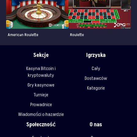
American Roulette
Roulette
Sekcje
Igrzyska
Kasyna Bitcoin i
Cały
kryptowaluty
Dostawców
Gry kasynowe
Kategorie
Turnieje
Prowadnice
Wiadomości o hazardzie
Społeczność
O nas