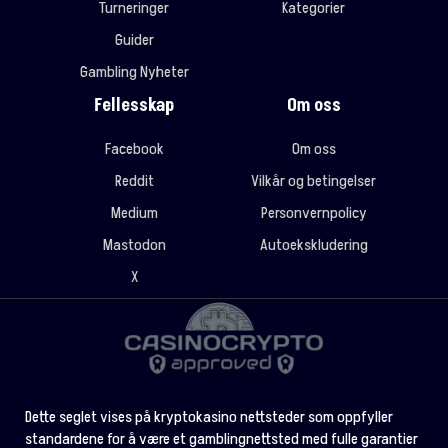
Turneringer
Kategorier
Guider
Gambling Nyheter
Fellesskap
Om oss
Facebook
Om oss
Reddit
Vilkår og betingelser
Medium
Personvernpolicy
Mastodon
Autoekskludering
X
Dette seglet vises på kryptokasino nettsteder som oppfyller
standardene for å være et gamblingnettsted med fulle garantier