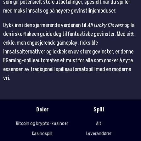
som gir potensielt store utbetalinger, spesielt når du spiller
med maks innsats og på høyere gevinstlinjemoduser.
Dykk inn i den sjarmerende verdenen til
All Lucky Clovers
og la
den irske flaksen guide deg til fantastiske gevinster. Med sitt
enkle, men engasjerende gameplay, fleksible
innsatsalternativer og lokkelsen av store gevinster, er denne
BGaming-spilleautomaten et must for alle som ønsker å nyte
essensen av tradisjonell spilleautomatspill med en moderne
vri.
Deler
Spill
Bitcoin og krypto-kasinoer
Alt
Kasinospill
Leverandører