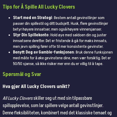
Tips for Å Spille All Lucky Clovers
Start med en Strategi
: Bestem antall gevinstlinjer som
passer din spillestil og ditt budsjett. Husk, flere gevinstlinjer
betyr høyere innsatser, men også høyere vinnersjanser.
Styr Din Spillekonto
: Hold øye med saldoen din og juster
innsatsene deretter. Det er fristende å gå for maks innsats,
men jevn spilling fører ofte til mer konsistente gevinster.
Benytt Deg av Gamble-funksjonen
: Bruk denne funksjonen
med måte for å øke gevinstene dine, men vær forsiktig. Det er
50/50 sjanse, så ikke risiker mer enn du er villig til å tape.
Spørsmål og Svar
Hva gjør All Lucky Clovers unikt?
All Lucky Clovers
skiller seg ut med sin tilpassbare
spillopplevelse, som lar spillere velge antall gevinstlinjer.
Denne fleksibiliteten, kombinert med det klassiske temaet og