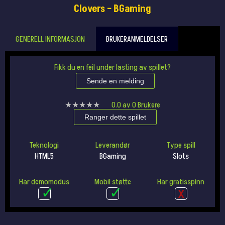
Clovers – BGaming
GENERELL INFORMASJON
BRUKERANMELDELSER
Fikk du en feil under lasting av spillet?
Sende en melding
★★★★★
★★★★★
0.0
av
0
Brukere
Ranger dette spillet
Teknologi
Leverandør
Type spill
HTML5
BGaming
Slots
Har demomodus
Mobil støtte
Har gratisspinn