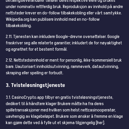
betalingsleverandører tilhører deres respektive eiere og brukes
under nominativ rettferdig bruk. Reproduksjon av innhold på andre
nettsteder krever en do-follow tilbakekobling eller vårt samtykke.
Wikipedia.org kan publisere innhold med en no-follow
tilbakekobling.
2.11. Tjenesten kan inkludere Google-drevne oversettelser. Google
fraskriver seg alle relaterte garantier, inkludert de for nøyaktighet
og egnethet for et bestemt formål.
2.12. Nettstedsinnhold er ment for personlig, ikke-kommersiell bruk
bare. Uautorisert innholdsutvinning, rammeverk, datautvinning,
skraping eller speiling er forbudt.
3. Tvisteløsningstjeneste
3.1. CasinoCrypto.app tilbyr en gratis tvisteløsningstjeneste,
dedikert til å håndtere klager Brukere måtte ha fra deres
spilletransaksjoner med hvilken som helst nettcasinooperatør,
uavhengig av klagebeløpet. Brukere som ønsker å fremme en klage
kan gjøre dette ved å fylle ut et skjema tilgjengelig [her].