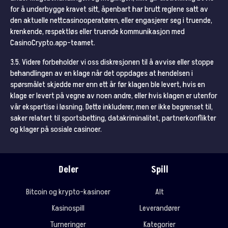
for å underbygge kravet sitt, åpenbart har brutt reglene satt av
den aktuelle nettcasinooperatøren, eller engasjerer seg i truende,
krenkende, respektløs eller truende kommunikasjon med
CasinoCrypto.app-teamet.
3.5. Videre forbeholder vi oss diskresjonen til å avvise eller stoppe
behandlingen av en klage når det oppdages at hendelsen i
spørsmålet skjedde mer enn ett år før klagen ble levert, hvis en
klage er levert på vegne av noen andre, eller hvis klagen er utenfor
vår ekspertise i løsning. Dette inkluderer, men er ikke begrenset til,
saker relatert til sportsbetting, datakriminalitet, partnerkonflikter
og klager på sosiale casinoer.
Deler
Spill
Bitcoin og krypto-kasinoer
Alt
Kasinospill
Leverandører
Turneringer
Kategorier