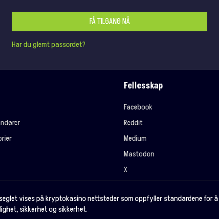
Har du glemt passordet?
Fellesskap
Facebook
andører
Reddit
rier
Medium
Mastodon
X
 seglet vises på kryptokasino nettsteder som oppfyller standardene for å
lighet, sikkerhet og sikkerhet.