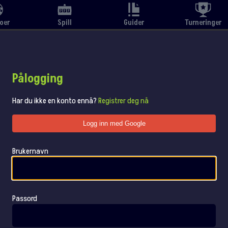
oer
Spill
Guider
Turneringer
Pålogging
Har du ikke en konto ennå?
Registrer deg nå
Logg inn med Google
Brukernavn
Passord