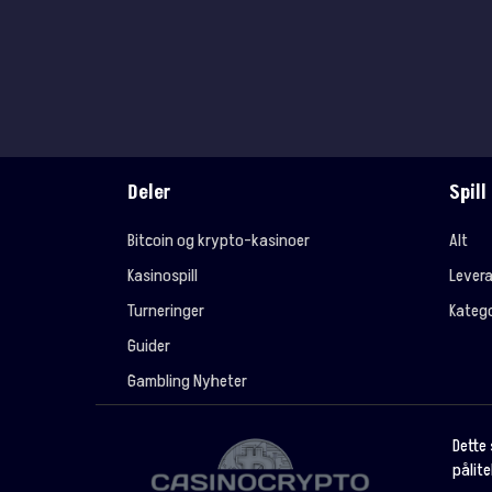
Deler
Spill
Bitcoin og krypto-kasinoer
Alt
Kasinospill
Lever
Turneringer
Katego
Guider
Gambling Nyheter
Dette
pålite