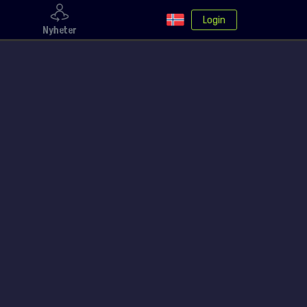
Login
Nyheter