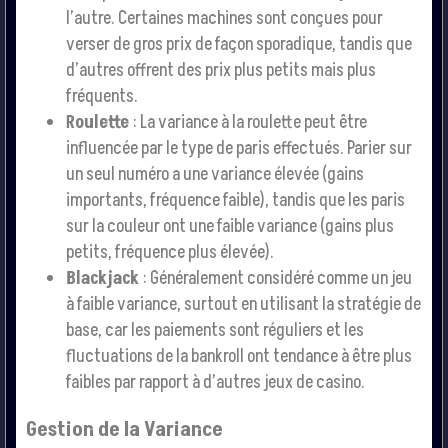
l’autre. Certaines machines sont conçues pour
verser de gros prix de façon sporadique, tandis que
d’autres offrent des prix plus petits mais plus
fréquents.
Roulette
: La variance à la roulette peut être
influencée par le type de paris effectués. Parier sur
un seul numéro a une variance élevée (gains
importants, fréquence faible), tandis que les paris
sur la couleur ont une faible variance (gains plus
petits, fréquence plus élevée).
Blackjack
: Généralement considéré comme un jeu
à faible variance, surtout en utilisant la stratégie de
base, car les paiements sont réguliers et les
fluctuations de la bankroll ont tendance à être plus
faibles par rapport à d’autres jeux de casino.
Gestion de la Variance