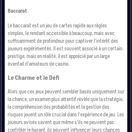
Baccarat
Le baccarat est un jeu de cartes rapide aux règles
simples, le rendant accessible à beaucoup, mais avec
suffisamment de profondeur pour captiver l’intérêt des
joueurs expérimentés. Il est souvent associé à un certain
prestige, mais en réalité, il est apprécié par un large
éventail d’amateurs de casino.
Le Charme et le Défi
Alors que ces jeux peuvent sembler basés uniquement sur
la chance, un examen plus attentif révèle que la stratégie,
la compréhension des probabilités et la gestion des
risques jouent un rôle crucial dans l’expérience de jeu. Les
joueurs avisés savent que même s’ils ne peuvent pas
contrôler le hasard, ils peuvent influencer leurs chances