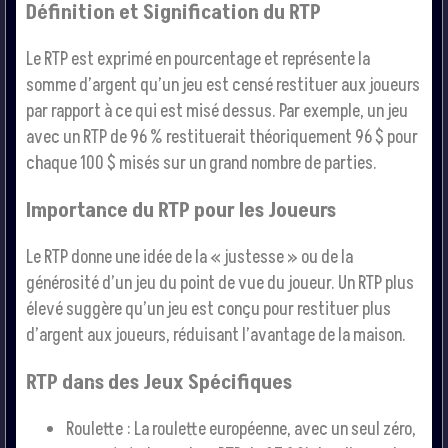
Définition et Signification du RTP
Le RTP est exprimé en pourcentage et représente la
somme d’argent qu’un jeu est censé restituer aux joueurs
par rapport à ce qui est misé dessus. Par exemple, un jeu
avec un RTP de 96 % restituerait théoriquement 96 $ pour
chaque 100 $ misés sur un grand nombre de parties.
Importance du RTP pour les Joueurs
Le RTP donne une idée de la « justesse » ou de la
générosité d’un jeu du point de vue du joueur. Un RTP plus
élevé suggère qu’un jeu est conçu pour restituer plus
d’argent aux joueurs, réduisant l’avantage de la maison.
RTP dans des Jeux Spécifiques
Roulette : La roulette européenne, avec un seul zéro,