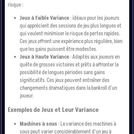
risque :
Jeux à Faible Variance
: idéaux pour les joueurs
qui apprécient des sessions de jeu plus longues et
qui veulent minimiser le risque de pertes rapides.
Ces jeux offrent une expérience plus régulière, bien
que les gains puissent être modestes.
Jeux à Haute Variance
: Adaptés aux joueurs en
quête de grosses victoires et prêts à affronter la
possibilité de longues périodes sans gains
significatifs. Ces jeux peuvent entraîner des
changements dramatiques dans la bankroll d’un
joueur.
Exemples de Jeux et Leur Variance
Machines à sous
: La variance des machines à
sous peut varier considérablement d’un jeu à