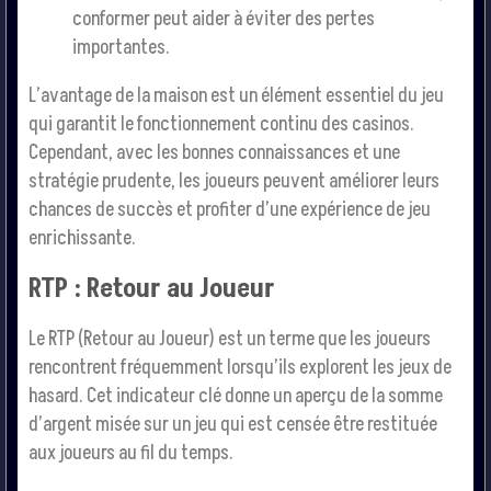
conformer peut aider à éviter des pertes
importantes.
L’avantage de la maison est un élément essentiel du jeu
qui garantit le fonctionnement continu des casinos.
Cependant, avec les bonnes connaissances et une
stratégie prudente, les joueurs peuvent améliorer leurs
chances de succès et profiter d’une expérience de jeu
enrichissante.
RTP : Retour au Joueur
Le RTP (Retour au Joueur) est un terme que les joueurs
rencontrent fréquemment lorsqu’ils explorent les jeux de
hasard. Cet indicateur clé donne un aperçu de la somme
d’argent misée sur un jeu qui est censée être restituée
aux joueurs au fil du temps.