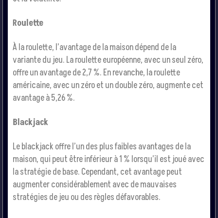
Roulette
À la roulette, l’avantage de la maison dépend de la
variante du jeu. La roulette européenne, avec un seul zéro,
offre un avantage de 2,7 %. En revanche, la roulette
américaine, avec un zéro et un double zéro, augmente cet
avantage à 5,26 %.
Blackjack
Le blackjack offre l’un des plus faibles avantages de la
maison, qui peut être inférieur à 1 % lorsqu’il est joué avec
la stratégie de base. Cependant, cet avantage peut
augmenter considérablement avec de mauvaises
stratégies de jeu ou des règles défavorables.