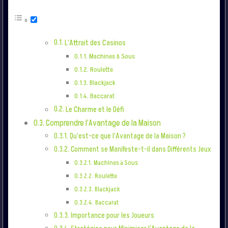
L’Attrait des Casinos
Machines à Sous
Roulette
Blackjack
Baccarat
Le Charme et le Défi
Comprendre l’Avantage de la Maison
Qu’est-ce que l’Avantage de la Maison ?
Comment se Manifeste-t-il dans Différents Jeux
Machines à Sous
Roulette
Blackjack
Baccarat
Importance pour les Joueurs