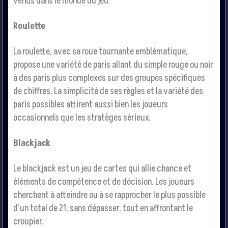
venus dans le monde du jeu.
Roulette
La roulette, avec sa roue tournante emblématique,
propose une variété de paris allant du simple rouge ou noir
à des paris plus complexes sur des groupes spécifiques
de chiffres. La simplicité de ses règles et la variété des
paris possibles attirent aussi bien les joueurs
occasionnels que les stratèges sérieux.
Blackjack
Le blackjack est un jeu de cartes qui allie chance et
éléments de compétence et de décision. Les joueurs
cherchent à atteindre ou à se rapprocher le plus possible
d’un total de 21, sans dépasser, tout en affrontant le
croupier.