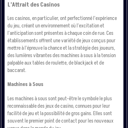
L’Attrait des Casinos
Les casinos, en particulier, ont perfectionné l’expérience
du jeu, créant un environnement où l’excitation et
l’anticipation sont présentes à chaque coin de rue. Ces
établissements offrent une variété de jeux conçus pour
mettre à l’épreuve la chance et la stratégie des joueurs,
des lumières vibrantes des machines à sous à la tension
palpable aux tables de roulette, de blackjack et de
baccarat.
Machines à Sous
Les machines à sous sont peut-être le symbole le plus
reconnaissable des jeux de casino, connues pour leur
facilité de jeu et la possibilité de gros gains. Elles sont
souvent le premier point de contact pour les nouveaux