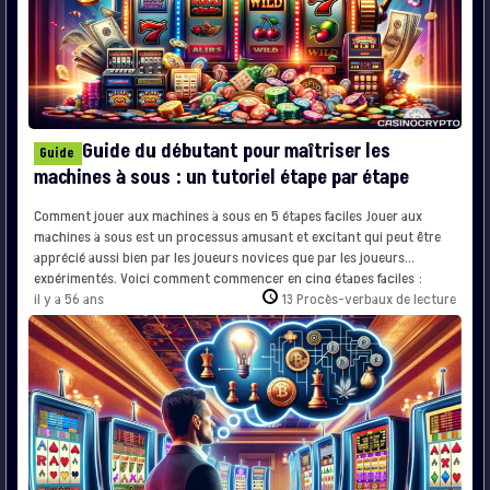
Guide du débutant pour maîtriser les
Guide
machines à sous : un tutoriel étape par étape
Comment jouer aux machines à sous en 5 étapes faciles Jouer aux
machines à sous est un processus amusant et excitant qui peut être
apprécié aussi bien par les joueurs novices que par les joueurs
expérimentés. Voici comment commencer en cinq étapes faciles :
Étape 1 : Choisissez une machine à sous La première étape […]
il y a 56 ans
13 Procès-verbaux de lecture